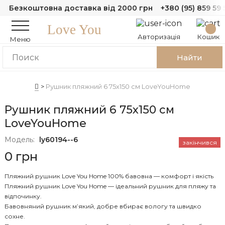
Безкоштовна доставка від 2000 грн
+380 (95) 859 59 
Love You
Авторизація
Кошик
Меню
Найти
Рушник пляжний 6 75х150 см LoveYouHome
Рушник пляжний 6 75х150 см
LoveYouHome
Модель:
ly60194--6
закінчився
0 грн
Пляжний рушник Love You Home 100% бавовна — комфорт і якість
Пляжний рушник Love You Home — ідеальний рушник для пляжу та
відпочинку.
Бавовняний рушник м’який, добре вбирає вологу та швидко
сохне.