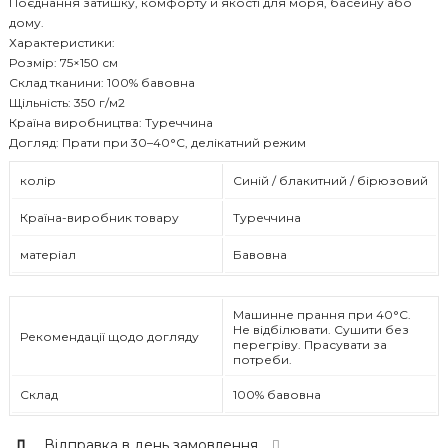
Поєднання затишку, комфорту й якості для моря, басейну або
дому.
Характеристики:
Розмір: 75×150 см
Склад тканини: 100% бавовна
Щільність: 350 г/м2
Країна виробництва: Туреччина
Догляд: Прати при 30–40°C, делікатний режим
колір
Синій / блакитний / бірюзовий
Країна-виробник товару
Туреччина
матеріал
Бавовна
Машинне прання при 40°C.
Не відбілювати. Сушити без
Рекомендації щодо догляду
перегріву. Прасувати за
потреби.
Склад
100% бавовна
Відправка в день замовлення