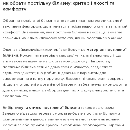
Як обрати постільну білизну: критерії якості та
комфорту
Обрання постільної білизни є не лише питанням естетики, але й
важливим фактором, що впливає на якість вашого сну та загальний
комфорт. Визначення, яка постільна білизна найкраща, вимагає
зваження на кілька ключових аспектів, які ми розглянемо нижче.
Один з найважливіших критеріїв вибору – це
матеріал постільної
білизни
. Кожен тип матеріалу має свої унікальні властивості, що
впливають на відчуття на шкірі та комфорт сну. Наприклад,
постільна білизна сатин відома своєю м'якістю, гладкістю та
здатністю "дихати", що робить її ідеальним варіантом для
використання в теплу пору року. Бавовняні комплекти, зокрема
ті, що виготовлені з органічної бавовни, забезпечують комфорт та
довговічність, а льон є вибором для тих, хто цінує натуральність та
екологічність.
Вибір
типу та стилю постільної білизни
також є важливим.
Залежно від ваших переваг, можна вибрати постільну білизну з
різноманітними декоративними елементами, такими як волани,
мережива або принти. Сучасні виробники пропонують широкий