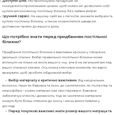
Доступні ціни.
Ми пропонуємо продукцію за
конкурентоспроможними цінами, щоб кожен міг дозволити собі
купити високоякісну постільну білизну без зайвих витрат.
З
ручний сервіс.
На нашому сайті ви з легкістю зможете вибрати та
купити постільну білизну, а також скористатися швидкою
доставкою прямо до вашого дому.
Що потрібно знати перед придбанням постільної
білизни?
Придбання постільної білизни є важливим кроком у створенні
ідеальної спальні. Вибір правильної постільної білизни може
вплинути не тільки на якість вашого сну, але й на загальний вигляд
вашої спальної кімнати. Ось кілька ключових моментів, які варто
врахувати, щоб зробити обдуманий вибір:
Вибір матеріалу є критично важливим
. Від натуральних
волокон, таких як бавовна та льон, до синтетичних, як поліестер та
мікрофібра – кожен матеріал має свої переваги. Бавовна
забезпечує м'якість і дихаючість, тоді як синтетичні матеріали
можуть бути більш стійкими до зносу і менш вимогливими у
догляді.
Перед покупкою важливо знати розмір вашого матраца та