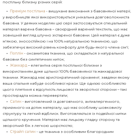
постільну білизну різних серій:
Преміум постільна
- вишукане виконання з бавовняної матерії,
у виробництві якої використовується унікальна довговолокниста
бавовна. У деяких моделях цієї серії застосовується спеціальний
матеріал варена бавовна – своєрідний варений текстиль, що має
зовнішній вигляд штучно зістареної бавовни. Цей матеріал є дуже
м'якою, зносостійкою і на 100% натуральною тканиною, що
забезпечує високий рівень комфорту для будь-якого члена сім'ї;
Поплін
- оксамитова тканина, що складається з натуральної
бавовни без синтетичних ниток;
Жаккард
– елегантна серія постільної білизни з
використанням дуже щільної 100% бавовняної та жаккардової
тканини. Жаккард має аристократичний орнамент, завдяки якому
ваша спальня набуде особливої краси. Ще однією особливістю
цього плетіння є відсутність лицьової та зворотної сторони – такі
простирадла можна перевертати;
Сатин
- виготовлений із довговічного, антиалергенного,
приємного на дотик матеріалу, що має особливу шовковисту
структуру та легкий відблиск. Виготовляється із подвійної нитки
щільного кручення. Матеріал має лицьову гладку сторону та
зворотний бік з легкою шорсткістю;
Страйп сатин
- це тканина з особливим благородним