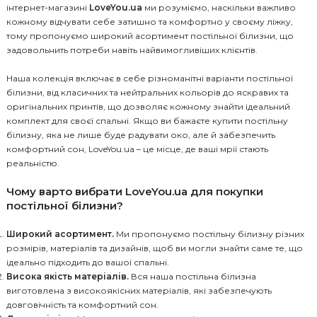
інтернет-магазині
LoveYou.ua
ми розуміємо, наскільки важливо
кожному відчувати себе затишно та комфортно у своєму ліжку,
тому пропонуємо широкий асортимент постільної білизни, що
задовольнить потреби навіть найвимогливіших клієнтів.
Наша колекція включає в себе різноманітні варіанти постільної
білизни, від класичних та нейтральних кольорів до яскравих та
оригінальних принтів, що дозволяє кожному знайти ідеальний
комплект для своєї спальні. Якщо ви бажаєте купити постільну
білизну, яка не лише буде радувати око, але й забезпечить
комфортний сон, LoveYou.ua – це місце, де ваші мрії стають
реальністю.
Чому варто вибрати LoveYou.ua для покупки
постільної білизни?
Широкий асортимент.
Ми пропонуємо постільну білизну різних
розмірів, матеріалів та дизайнів, щоб ви могли знайти саме те, що
ідеально підходить до вашої спальні.
Висока якість матеріалів.
Вся наша постільна білизна
виготовлена з високоякісних матеріалів, які забезпечують
довговічність та комфортний сон.