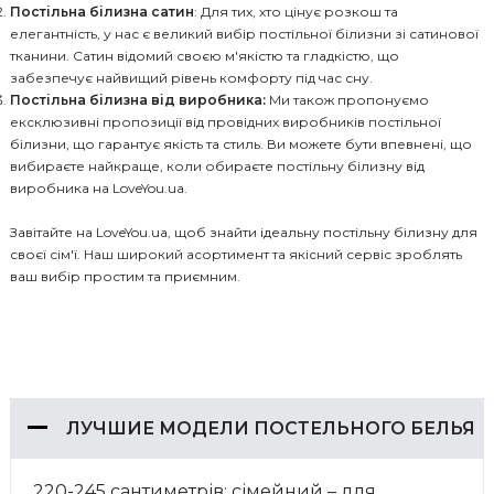
Постільна білизна сатин
: Для тих, хто цінує розкош та
елегантність, у нас є великий вибір постільної білизни зі сатинової
тканини. Сатин відомий своєю м'якістю та гладкістю, що
забезпечує найвищий рівень комфорту під час сну.
Постільна білизна від виробника:
Ми також пропонуємо
ексклюзивні пропозиції від провідних виробників постільної
білизни, що гарантує якість та стиль. Ви можете бути впевнені, що
вибираєте найкраще, коли обираєте постільну білизну від
виробника на LoveYou.ua.
Завітайте на LoveYou.ua, щоб знайти ідеальну постільну білизну для
своєї сім'ї. Наш широкий асортимент та якісний сервіс зроблять
ваш вибір простим та приємним.
ЛУЧШИЕ МОДЕЛИ ПОСТЕЛЬНОГО БЕЛЬЯ
220-245 сантиметрів; сімейний – для