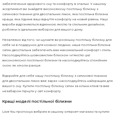
забезпечення здорового сну та комфорту в спальні. У нашому
асортименті ви знайдете високоякісну постільну білизну з
сатинової тканини для двоспальних ліжок, яка постільна білизна
краща, яка підніме ваші відчуття комфорту на новий рівень. Наші
вироби відрізняються відмінною якістю та стильним дизайном,
роблячи їх ідеальним вибором для вашого дому.
Незалежно від того, чи шукаєте ви розкішну постільну білизну для
себе чи в подарунок для коханої людини, наша постільна білизна
сатин двоспальна забезпечить вам максимальний комфорт і стиль.
Насолоджуйтесь шовковистим блиском і м'якістю цієї
високоякісної постільної білизни та насолоджуйтесь спокійним
сном, як ніколи раніше.
Відкрийте для себе нашу постільну білизну з сатинової тканини
для двоспальних ліжок вже зараз і насолоджуйтесь найкращим для
вашого сну. Купити постільну білизну сатин за кілька кліків та вже
незабаром пірнути у світ комфорту.
Кращі моделі постільної білизни
Love You пропонує вибрати в нашому інтернет-магазині та купити