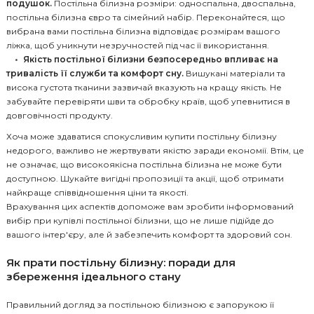
подушок.
Постільна білизна розміри: односпальна, двоспальна,
постільна білизна євро та сімейний набір. Переконайтеся, що
вибрана вами постільна білизна відповідає розмірам вашого
ліжка, щоб уникнути незручностей під час її використання.
Якість постільної білизни безпосередньо впливає на
тривалість її служби та комфорт сну.
Вишукані матеріали та
висока густота тканини зазвичай вказують на кращу якість. Не
забувайте перевіряти шви та обробку країв, щоб упевнитися в
довговічності продукту.
Хоча може здаватися спокусливим купити постільну білизну
недорого, важливо не жертвувати якістю заради економії. Втім, це
не означає, що високоякісна постільна білизна не може бути
доступною. Шукайте вигідні пропозиції та акції, щоб отримати
найкраще співвідношення ціни та якості.
Врахування цих аспектів допоможе вам зробити інформований
вибір при купівлі постільної білизни, що не лише підійде до
вашого інтер'єру, але й забезпечить комфорт та здоровий сон.
Як прати постільну білизну: поради для
збереження ідеального стану
Правильний догляд за постільною білизною є запорукою її