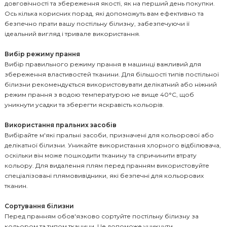
довговічності та збереження якості, як на перший день покупки.
Ось кілька корисних порад, які допоможуть вам ефективно та
безпечно прати вашу постільну білизну, забезпечуючи її
ідеальний вигляд і тривале використання.
Вибір режиму прання
Вибір правильного режиму прання в машинці важливий для
збереження властивостей тканини. Для більшості типів постільної
білизни рекомендується використовувати делікатний або ніжний
режим прання з водою температурою не вище 40°C, щоб
уникнути усадки та зберегти яскравість кольорів.
Використання пральних засобів
Вибірайте м'які пральні засоби, призначені для кольорової або
делікатної білизни. Уникайте використання хлорного відбілювача,
оскільки він може пошкодити тканину та спричинити втрату
кольору. Для видалення плям перед пранням використовуйте
спеціалізовані плямовивідники, які безпечні для кольорових
тканин.
Сортування білизни
Перед пранням обов'язково сортуйте постільну білизну за
кольором та типом тканини. Це допоможе уникнути