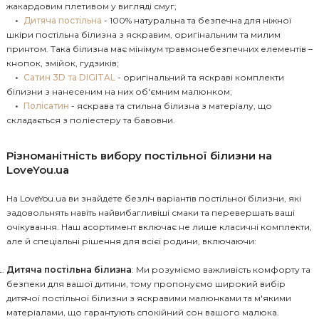
жакардовим плетивом у вигляді смуг;
Дитяча постільна
- 100% натуральна та безпечна для ніжної
шкіри постільна білизна з яскравим, оригінальним та милим
принтом. Така білизна має мінімум травмонебезпечних елементів –
кнопок, змійок, гудзиків;
Сатин 3D та DIGITAL
- оригінальний та яскраві комплекти
білизни з нанесеним на них об'ємним малюнком;
Полісатин
- яскрава та стильна білизна з матеріалу, що
складається з поліестеру та бавовни.
Різноманітність вибору постільної білизни на
LoveYou.ua
На LoveYou.ua ви знайдете безліч варіантів постільної білизни, які
задовольнять навіть найвибагливіші смаки та перевершать ваші
очікування. Наш асортимент включає не лише класичні комплекти,
але й спеціальні рішення для всієї родини, включаючи:
Дитяча постільна білизна
: Ми розуміємо важливість комфорту та
безпеки для вашої дитини, тому пропонуємо широкий вибір
дитячої постільної білизни з яскравими малюнками та м'якими
матеріалами, що гарантують спокійний сон вашого малюка.