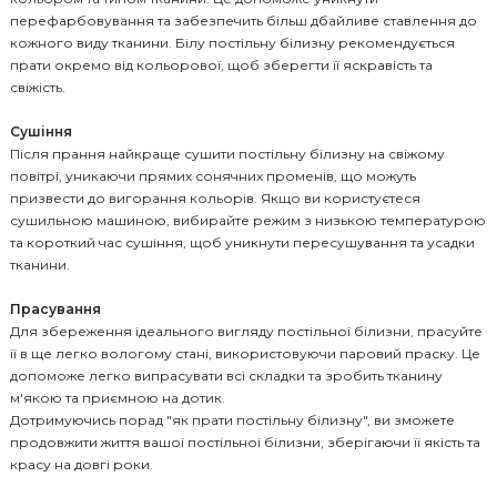
перефарбовування та забезпечить більш дбайливе ставлення до
кожного виду тканини. Білу постільну білизну рекомендується
прати окремо від кольорової, щоб зберегти її яскравість та
свіжість.
Сушіння
Після прання найкраще сушити постільну білизну на свіжому
повітрі, уникаючи прямих сонячних променів, що можуть
призвести до вигорання кольорів. Якщо ви користуєтеся
сушильною машиною, вибирайте режим з низькою температурою
та короткий час сушіння, щоб уникнути пересушування та усадки
тканини.
Прасування
Для збереження ідеального вигляду постільної білизни, прасуйте
її в ще легко вологому стані, використовуючи паровий праску. Це
допоможе легко випрасувати всі складки та зробить тканину
м'якою та приємною на дотик.
Дотримуючись порад "як прати постільну білизну", ви зможете
продовжити життя вашої постільної білизни, зберігаючи її якість та
красу на довгі роки.