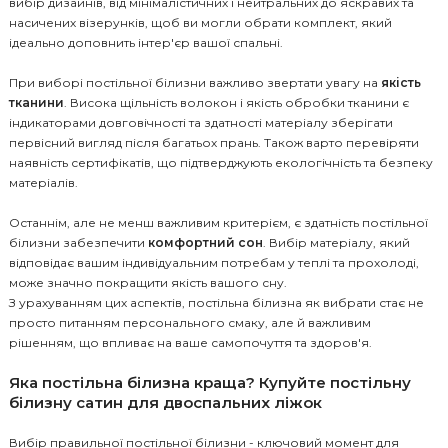
вибір дизайнів, від мінімалістичних і нейтральних до яскравих та
насичених візерунків, щоб ви могли обрати комплект, який
ідеально доповнить інтер'єр вашої спальні.
При виборі постільної білизни важливо звертати увагу на
якість
тканини
. Висока щільність волокон і якість обробки тканини є
індикаторами довговічності та здатності матеріалу зберігати
первісний вигляд після багатьох прань. Також варто перевіряти
наявність сертифікатів, що підтверджують екологічність та безпеку
матеріалів.
Останнім, але не менш важливим критерієм, є здатність постільної
білизни забезпечити
комфортний сон
. Вибір матеріалу, який
відповідає вашим індивідуальним потребам у теплі та прохолоді,
може значно покращити якість вашого сну.
З урахуванням цих аспектів, постільна білизна як вибрати стає не
просто питанням персонального смаку, але й важливим
рішенням, що впливає на ваше самопочуття та здоров'я.
Яка постільна білизна краща? Купуйте постільну
білизну сатин для двоспальних ліжок
Вибір правильної постільної білизни - ключовий момент для