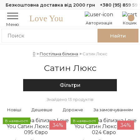
Безкоштовна доставка від 2000 грн
+380 (95) 859 59 
Love You
Авторизація
Кошик
Меню
Найти
Постільна білизна
Сатин Люкс
Сатин Люкс
Фільтри
Знайдено 13 продуктів
Новіші
Дешевше
Дорожче
За замовчуванням
В наявності
В наявності
34%
34%