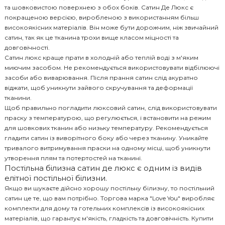
та шовковистою поверхнею з обох боків. Сатин Де Люкс є
покращеною версією, виробленою з використанням більш
високоякісних матеріалів. Він може бути дорожчим, ніж звичайний
сатин, так як це тканина трохи вище класом міцності та
довговічності.
Сатин люкс краще прати в холодній або теплій воді з м'яким
миючим засобом. Не рекомендується використовувати відбілюючі
засоби або виварювання. Після прання сатин слід акуратно
віджати, щоб уникнути зайвого скручування та деформації
тканини.
Щоб правильно погладити люксовий сатин, слід використовувати
праску з температурою, що регулюється, і встановити на режим
для шовкових тканин або низьку температуру. Рекомендується
гладити сатин із виворітного боку або через тканину. Уникайте
тривалого витримування праски на одному місці, щоб уникнути
утворення плям та потертостей на тканині.
Постільна білизна сатин де люкс є одним із видів
елітної постільної білизни.
Якщо ви шукаєте дійсно хорошу постільну білизну, то постільний
сатин це те, що вам потрібно. Торгова марка "Love You" виробляє
комплекти для дому та готельних комплексів із високоякісних
матеріалів, що гарантує м'якість, гладкість та довговічність. Купити