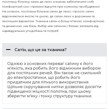
постільну білизну сатин де люкс означає забезпечити собі
комфортний сон і приємні відчуття при кожному пробудженні.
На останок, постільна білизна сатин де люкс і просто сатин
відрізняються якістю та ціною, де сатин люкс є дорожчим та
якіснішим варіантом. Тканина сатин є більш м'якою, комфортною
та дихаючою, ніж бязь. Вибір між сатином і бязью залежить від
індивідуальних уподобань та потреб
Сатін, що це за тканина?
Однією з основних переваг сатину є його
м'якість, яка робить його відмінним вибором
для постільних речей. Він також не схильний
до електростатики, що робить його
придатним для літнього використання.
Щільне скручування нитки дозволяє досягти
підвищеної міцності полотна, при цьому
зберегти м'яку і тонку структуру тканини.