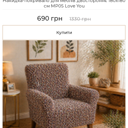
Накидка-покривало для меблів двостороннє 180x180
см MP05 Love You
690 грн
1330 грн
Купити