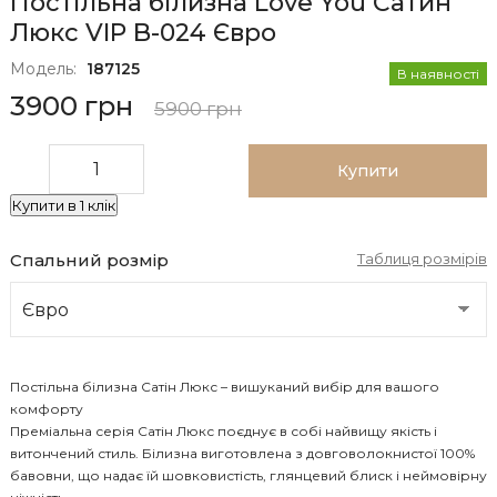
Постільна білизна Love You Сатин
Люкс VIP B-024 Євро
Модель:
187125
В наявності
3900 грн
5900 грн
Купити
Купити в 1 клік
Спальний розмір
Таблиця розмірів
Постільна білизна Сатін Люкс – вишуканий вибір для вашого
комфорту
Преміальна серія Сатін Люкс поєднує в собі найвищу якість і
витончений стиль. Білизна виготовлена з довговолокнистої 100%
бавовни, що надає їй шовковистість, глянцевий блиск і неймовірну