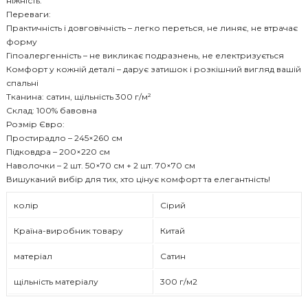
ніжність.
Переваги:
Практичність і довговічність – легко переться, не линяє, не втрачає
форму
Гіпоалергенність – не викликає подразнень, не електризується
Комфорт у кожній деталі – дарує затишок і розкішний вигляд вашій
спальні
Тканина: сатин, щільність 300 г/м²
Склад: 100% бавовна
Розмір Євро:
Простирадло – 245×260 см
Підковдра – 200×220 см
Наволочки – 2 шт. 50×70 см + 2 шт. 70×70 см
Вишуканий вибір для тих, хто цінує комфорт та елегантність!
колір
Сірий
Країна-виробник товару
Китай
матеріал
Сатин
щільність матеріалу
300 г/м2