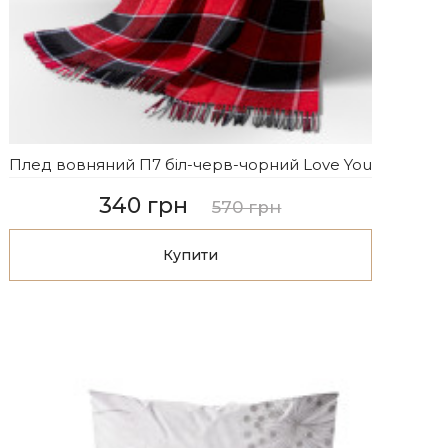
Плед вовняний П7 біл-черв-чорний Love You
340 грн
570 грн
Купити