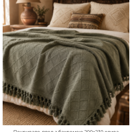
Покривало-плед з бахромою 200х230 олива