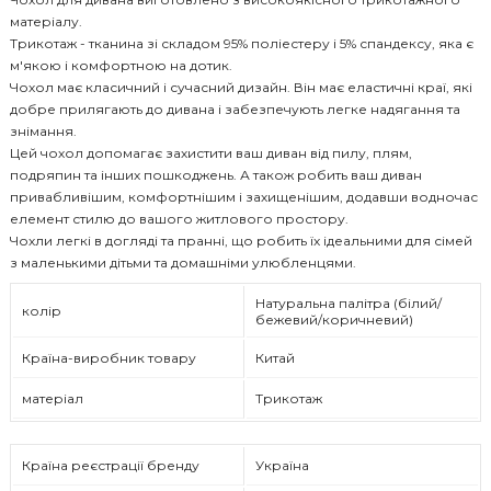
матеріалу.
Трикотаж - тканина зі складом 95% поліестеру і 5% спандексу, яка є
м'якою і комфортною на дотик.
Чохол має класичний і сучасний дизайн. Він має еластичні краї, які
добре прилягають до дивана і забезпечують легке надягання та
знімання.
Цей чохол допомагає захистити ваш диван від пилу, плям,
подряпин та інших пошкоджень. А також робить ваш диван
привабливішим, комфортнішим і захищенішим, додавши водночас
елемент стилю до вашого житлового простору.
Чохли легкі в догляді та пранні, що робить їх ідеальними для сімей
з маленькими дітьми та домашніми улюбленцями.
Натуральна палітра (білий/
колір
бежевий/коричневий)
Країна-виробник товару
Китай
матеріал
Трикотаж
Країна реєстрації бренду
Україна