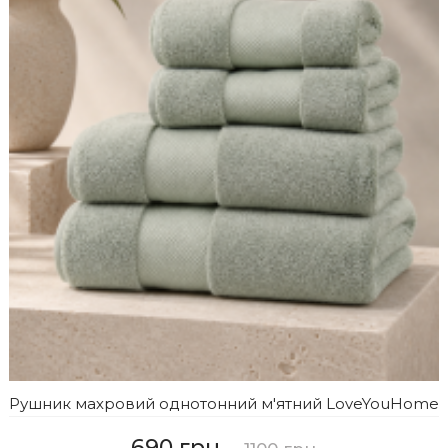
Рушник махровий однотонний м'ятний LoveYouHome
690 грн