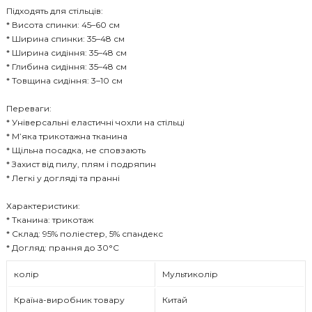
Підходять для стільців:
* Висота спинки: 45–60 см
* Ширина спинки: 35–48 см
* Ширина сидіння: 35–48 см
* Глибина сидіння: 35–48 см
* Товщина сидіння: 3–10 см
Переваги:
* Універсальні еластичні чохли на стільці
* М’яка трикотажна тканина
* Щільна посадка, не сповзають
* Захист від пилу, плям і подряпин
* Легкі у догляді та пранні
Характеристики:
* Тканина: трикотаж
* Склад: 95% поліестер, 5% спандекс
* Догляд: прання до 30°C
колір
Мультиколір
Країна-виробник товару
Китай