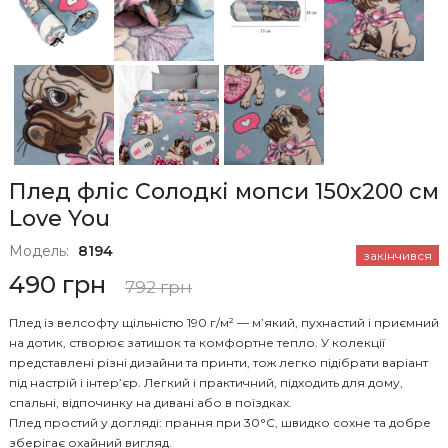
Плед фліс Солодкі мопси 150x200 см
Love You
Модель:
8194
закінчився
490 грн
792 грн
Плед із велсофту щільністю 190 г/м² — м’який, пухнастий і приємний
на дотик, створює затишок та комфортне тепло. У колекції
представлені різні дизайни та принти, тож легко підібрати варіант
під настрій і інтер’єр. Легкий і практичний, підходить для дому,
спальні, відпочинку на дивані або в поїздках.
Плед простий у догляді: прання при 30°C, швидко сохне та добре
зберігає охайний вигляд.