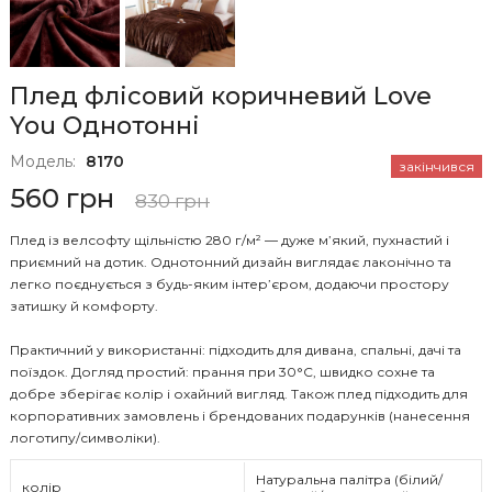
Плед флісовий коричневий Love
You Однотонні
Модель:
8170
закінчився
560 грн
830 грн
Плед із велсофту щільністю 280 г/м² — дуже м’який, пухнастий і
приємний на дотик. Однотонний дизайн виглядає лаконічно та
легко поєднується з будь-яким інтер’єром, додаючи простору
затишку й комфорту.
Практичний у використанні: підходить для дивана, спальні, дачі та
поїздок. Догляд простий: прання при 30°C, швидко сохне та
добре зберігає колір і охайний вигляд. Також плед підходить для
корпоративних замовлень і брендованих подарунків (нанесення
логотипу/символіки).
Натуральна палітра (білий/
колір