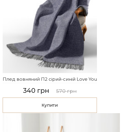
Плед вовняний П2 сірий-синій Love You
340 грн
570 грн
Купити