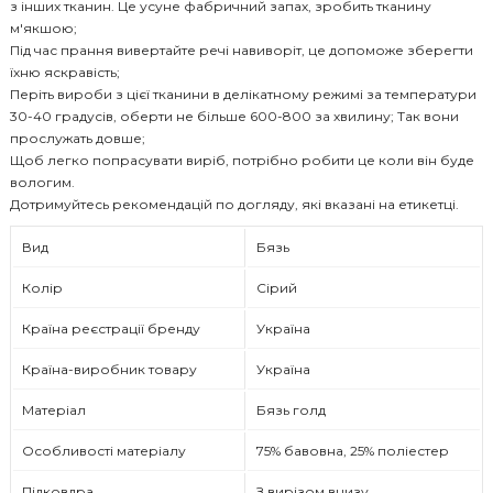
з інших тканин. Це усуне фабричний запах, зробить тканину
м'якшою;
Під час прання вивертайте речі навиворіт, це допоможе зберегти
їхню яскравість;
Періть вироби з цієї тканини в делікатному режимі за температури
30-40 градусів, оберти не більше 600-800 за хвилину; Так вони
прослужать довше;
Щоб легко попрасувати виріб, потрібно робити це коли він буде
вологим.
Дотримуйтесь рекомендацій по догляду, які вказані на етикетці.
Вид
Бязь
Колір
Сірий
Країна реєстрації бренду
Україна
Країна-виробник товару
Україна
Матеріал
Бязь голд
Особливості матеріалу
75% бавовна, 25% поліестер
Підковдра
З вирізом внизу