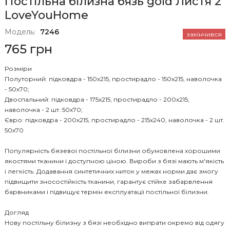
Постільна білизна бязь gold Листя 2
LoveYouHome
Модель:
7246
закінчився
765 грн
Розміри
Полуторний: підковдра - 150х215, простирадло - 150х215, наволочка
- 50х70;
Двоспальний: підковдра - 175х215, простирадло - 200х215,
наволочка - 2 шт. 50х70;
Євро: підковдра - 200х215, простирадло - 215х240, наволочка - 2 шт.
50х70
Популярність бязевої постільної білизни обумовлена хорошими
якостями тканини і доступною ціною. Вироби з бязі мають м'якість
і легкість. Додавання синтетичних ниток у межах норми дає змогу
підвищити зносостійкість тканини, гарантує стійке забарвлення
барвниками і підвищує термін експлуатації постільної білизни.
Догляд
Нову постільну білизну з бязі необхідно випрати окремо від одягу