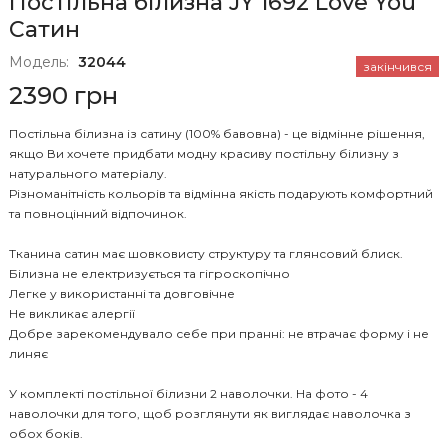
Постільна білизна JY 1692 Love You
Сатин
Модель:
32044
закінчився
2390 грн
Постільна білизна із сатину (100% бавовна) - це відмінне рішення,
якщо Ви хочете придбати модну красиву постільну білизну з
натурального матеріалу.
Різноманітність кольорів та відмінна якість подарують комфортний
та повноцінний відпочинок.
Тканина сатин має шовковисту структуру та глянсовий блиск.
Білизна не електризується та гігроскопічно
Легке у використанні та довговічне
Не викликає алергії
Добре зарекомендувало себе при пранні: не втрачає форму і не
линяє
У комплекті постільної білизни 2 наволочки. На фото - 4
наволочки для того, щоб розглянути як виглядає наволочка з
обох боків.