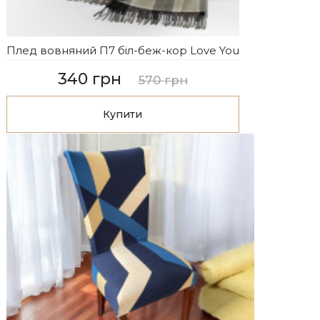
Плед вовняний П7 біл-беж-кор Love You
340 грн
570 грн
Купити