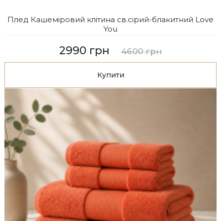
Плед Кашеміровий клітина св.сірий-блакитний Love
You
2990 грн
4600 грн
Купити