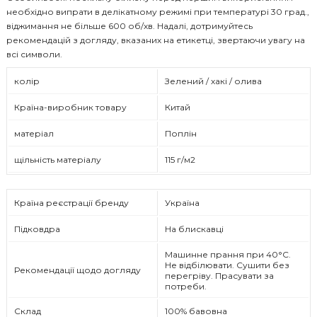
необхідно випрати в делікатному режимі при температурі 30 град.,
віджимання не більше 600 об/хв. Надалі, дотримуйтесь
рекомендацій з догляду, вказаних на етикетці, звертаючи увагу на
всі символи.
колір
Зелений / хакі / олива
Країна-виробник товару
Китай
матеріал
Поплін
щільність матеріалу
115 г/м2
Країна реєстрації бренду
Україна
Підковдра
На блискавці
Машинне прання при 40°C.
Не відбілювати. Сушити без
Рекомендації щодо догляду
перегріву. Прасувати за
потреби.
Склад
100% бавовна