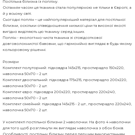
Постільна білизна із попліну.
Останнім часом ця тканина стала популярною не тільки в Європі, а
й у всьому світі.
Сьогодні поплін – це найпопулярніший матеріал для постільної
білизни, оскільки співвідношення низької ціни та високої якості
вигідно виділяють цю тканину серед інших.
Поплін - екологічно чиста тканина зі стовідсоткової
довговолокнистої бавовни, що гармонійно виглядає в будь-якому
кольоровому рішенні.
Розміри
Комплект полуторний: підковдра 145х215, простирадло 150х220,
наволочка 50х70 – 2 шт.
Комплект двоспальний: підковдра 175х215, простирадло 200х220,
наволочка 50х70 - 2 шт.
Комплект євро: підковдра 200х220, простирадло 220х240,
наволочка 50х70 – 2 шт.
Комплект сімейний: підковдра 145х215 - 2 шт., простирадло 220х240,
наволочка 50х70 - 2 шт.
У комплекті постільної білизни 2 наволочки. На фото 4 наволочки
для того щоб розглянути як виглядає наволочка з обох боків.
Особливості: постільну білизну перед першим використанням