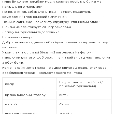
якщо Ви хочете придбати модну красиву постільну білизну з
натурального матеріалу.
Різноманітність забарвлень і відмінна якість подарують
комфортний і повноцінний відпочинок.
Тканина сатин має шовковисту структуру і глянцевий блиск
Білизна не електризується і гігроскопічна
Легка у використанні та довговічна
Не викликає алергії
Добре зарекомендувала себе під час прання: не втрачає форму і
не линяє
У комплекті постільної білизни 2 наволочки. На фото - 4
наволочки для того, щоб розглянути, який вигляд має наволочка
з обох боків.
Колір на сайті може незначно відрізнятися від реального через
особливості передачі кольору вашого монітора
Натуральна палітра (білий/
колір
бежевий/коричневий)
Країна-виробник товару
Китай
матеріал
Сатин
щільність матеріалу
205 г/м2