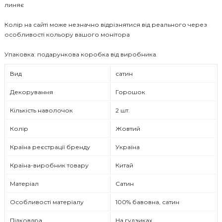
линяє
Колір на сайті може незначно відрізнятися від реального через
особливості кольору вашого монітора
Упаковка: подарункова коробка від виробника.
Вид
сатин
Декорування
Горошок
Кількість наволочок
2 шт.
Колір
Жовтий
Країна реєстрації бренду
Україна
Країна-виробник товару
Китай
Матеріал
Сатин
Особливості матеріалу
100% бавовна, сатин
Підковдра
На гудзиках