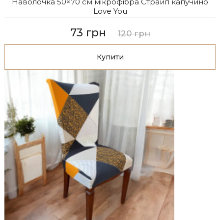
Наволочка 50×70 см мікрофібра Страйп капучино
Love You
73 грн
120 грн
Купити