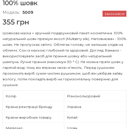
100% шовк
Модель:
5009
закінчився
355 грн
Шовкова маска + зручний подарунковий пакет-косметичка. 100%
натуральний шовк преміум якості (Mulberry silk). Наповнювач - 100%
шовк. Не пропускає світло. Облягає голову, не залишає слідів на
обличчі. Сон із маскою глибокий та здоровий. Догляд: Бажано -
використовувати засіб для прання шовку або натуральний
шампунь. Ручне прання (максимум 30 ° С). Не можна прати шовк у
гарячій воді, тому він втрачає свою м'якість.. Перед сушінням
промокніть виріб сухим чистим рушником, щоб він увібрав зайву
вологу, потім покладіть виріб на горизонтальну поверхню для
сушіння.
Колір
Різнокольоровий
Країна реєстрації бренду
Україна
Країна-виробник товару
Китай
Матеріал
Шовк