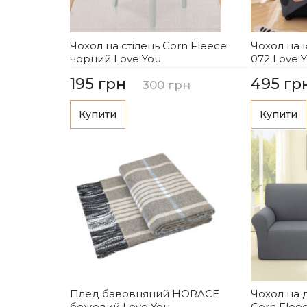
Чохол на стілець Corn Fleece
Чохол на 
чорний Love You
072 Love 
195 грн
495 гр
300 грн
Купити
Купити
Плед бавовняний HORACE
Чохол на 
бежевий Love You
Corn Flee