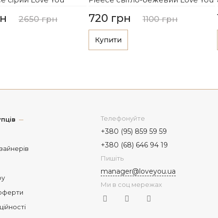
рн
720 грн
2650 грн
1100 грн
Купити
Телефонуйте
пців
+380 (95) 859 59 59
+380 (68) 646 94 19
изайнерів
Пишіть
manager@loveyou.ua
ру
Ми в соц мережах
 оферти
ційності