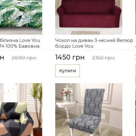
 білизна Love You
Чохол на диван 3-місний Велюр
74 100% Бавовна
бордо Love You
рн
1450 грн
2690 грн
2150 грн
Купити