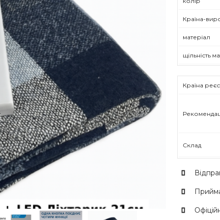
колір
Країна-вир
матеріал
щільність м
Країна реєс
Рекомендац
Склад
Відпра
Прийма
Офіційн