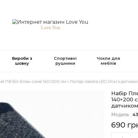
Love You
Вироби з
Спортивні
Чохли для
шовку
рушники
меблів
й П8 біл-блак-синій 140×200 см + Ліхтар-лампа LED 21см з датчико
Набір Пл
140×200 с
датчиком
Модель:
43
690 гр