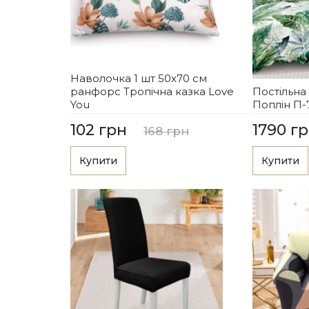
Наволочка 1 шт 50x70 см
ранфорс Тропічна казка Love
Постільна
You
Поплін П-
102 грн
1790 г
168 грн
Купити
Купити