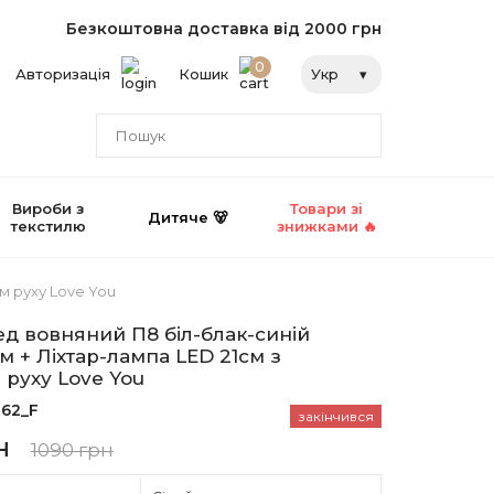
Безкоштовна доставка від 2000 грн
0
Авторизація
Кошик
Укр
Вироби з
Товари зі
Дитяче 🐻
текстилю
знижками 🔥
м руху Love You
ед вовняний П8 біл-блак-синій
м + Ліхтар-лампа LED 21см з
 руху Love You
62_F
закінчився
н
1090 грн