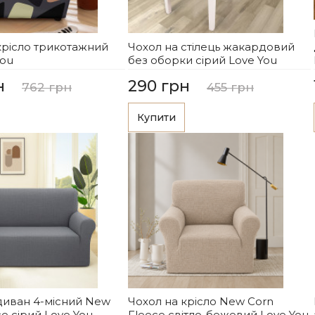
крісло трикотажний
Чохол на стілець жакардовий
You
без оборки сірий Love You
н
290 грн
762 грн
455 грн
Купити
диван 4-місний New
Чохол на крісло New Corn
ce сірий Love You
Fleece світло-бежевий Love You