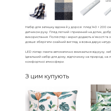
Набір для затишку вдома й у дорозі: плед 140 × 200 с
датчиком руху. Плед легкий і приємний на дотик, доб
використання. Поліестер і акрил додають м’якості та
довше зберігати охайний вигляд, а вовна дарує нату
LED ліхтар-лампа автоматично вмикається від руху, за
Ідеальний набір для дому, відпочинку на природі, на лі
комфортної атмосфери.
З цим купують