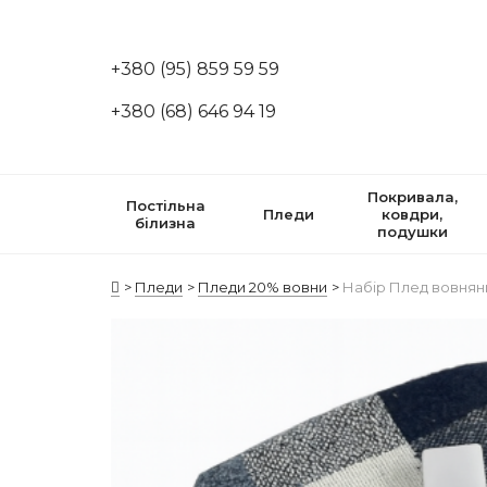
+380 (95) 859 59 59
+380 (68) 646 94 19
Покривала,
Постільна
Пледи
ковдри,
білизна
подушки
Пледи
Пледи 20% вовни
Набір Плед вовняни