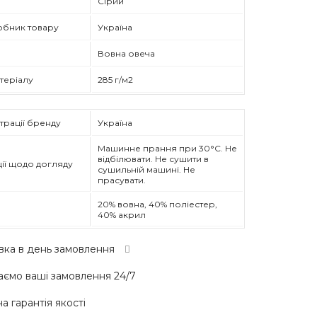
Сірий
обник товару
Україна
Вовна овеча
атеріалу
285 г/м2
трації бренду
Україна
Машинне прання при 30°C. Не
відбілювати. Не сушити в
ії щодо догляду
сушильній машині. Не
прасувати.
20% вовна, 40% поліестер,
40% акрил
вка в день замовлення
ємо ваші замовлення 24/7
а гарантія якості