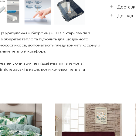
Доставка
Догляд
м (з урахуванням бахроми) + LED ліхтар-лампа з
ре зберігає тепло та підходить для щоденного
 зносостійкості, допомагають пледу тримати форму й
ральне тепло й комфорт.
безпечуючи зручне підсвічування в темряві.
тніх терасах і в кафе, коли хочеться тепла та