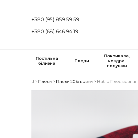
+380 (95) 859 59 59
+380 (68) 646 94 19
Покривала,
Постільна
Пледи
ковдри,
білизна
подушки
Пледи
Пледи 20% вовни
Набір Плед вовняни