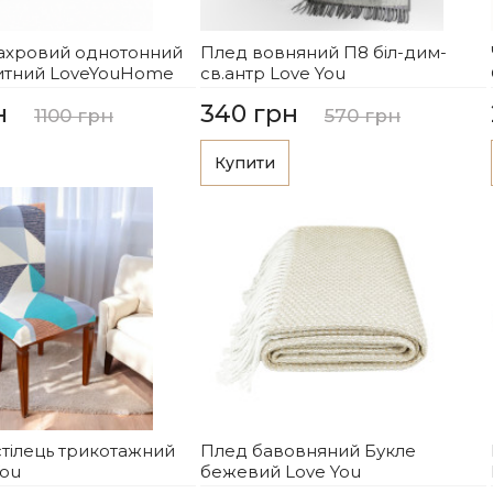
ахровий однотонний
Плед вовняний П8 біл-дим-
китний LoveYouHome
св.антр Love You
н
340 грн
1100 грн
570 грн
Купити
стілець трикотажний
Плед бавовняний Букле
You
бежевий Love You