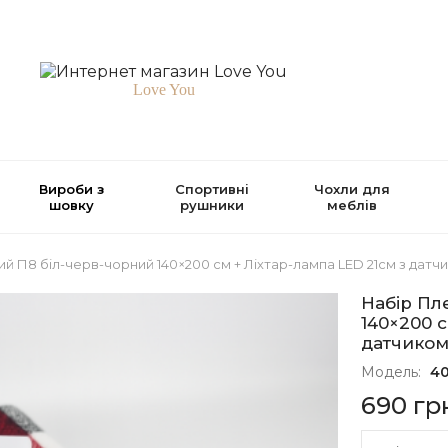
Love You
Вироби з
Спортивні
Чохли для
шовку
рушники
меблів
й П8 біл-черв-чорний 140×200 см + Ліхтар-лампа LED 21см з датч
Набір Пл
140×200 с
датчиком
Модель:
4
690 гр