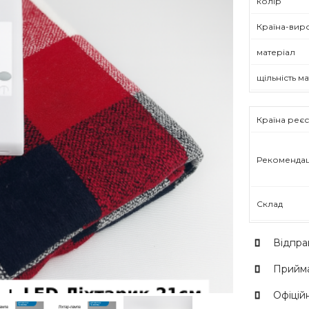
колір
Країна-вир
матеріал
щільність м
Країна реєс
Рекомендац
Склад
Відпра
Прийма
Офіційн