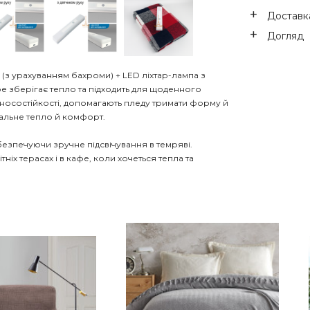
Доставка
Догляд
м (з урахуванням бахроми) + LED ліхтар-лампа з
ре зберігає тепло та підходить для щоденного
 зносостійкості, допомагають пледу тримати форму й
ральне тепло й комфорт.
безпечуючи зручне підсвічування в темряві.
тніх терасах і в кафе, коли хочеться тепла та