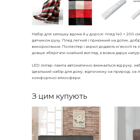
Набір для затишку вдома й у дорозі: плед 140 × 200 с
датчиком руху. Плед легкий і приємний на дотик, доб
використання. Поліестер і акрил додають м’якості та
довше зберігати охайний вигляд, а вовна дарує нату
LED ліхтар-лампа автоматично вмикається від руху, за
Ідеальний набір для дому, відпочинку на природі, на лі
комфортної атмосфери.
З цим купують