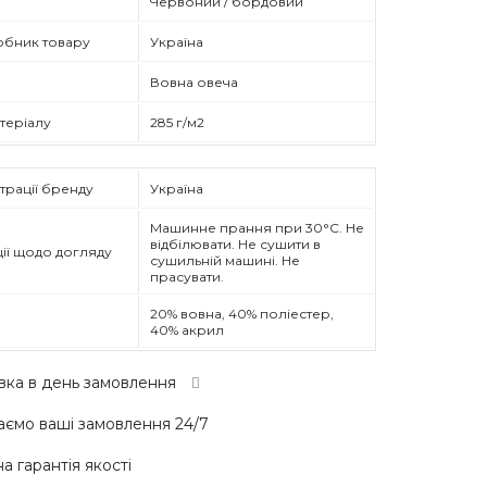
Червоний / бордовий
обник товару
Україна
Вовна овеча
атеріалу
285 г/м2
трації бренду
Україна
Машинне прання при 30°C. Не
відбілювати. Не сушити в
ії щодо догляду
сушильній машині. Не
прасувати.
20% вовна, 40% поліестер,
40% акрил
вка в день замовлення
ємо ваші замовлення 24/7
а гарантія якості