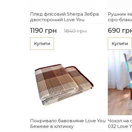
Плед флісовий Sherpa Зебра
Рушник м
двосторонній Love You
сіро-бла
1190 грн
690 гр
1840 грн
Купити
Купити
Покривало бавовняне Love You
Чохол на 
Бежеве в клітинку
032 Love 