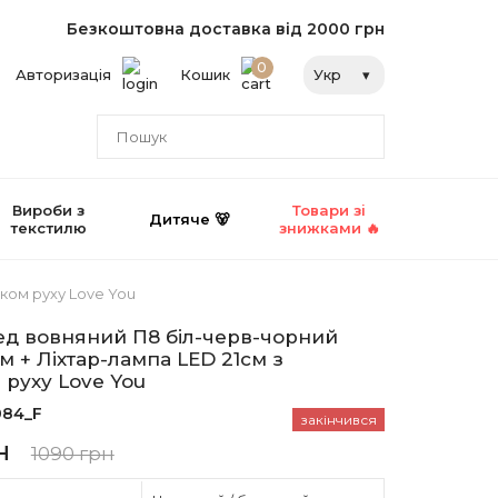
Безкоштовна доставка від 2000 грн
0
Авторизація
Кошик
Укр
Вироби з
Товари зі
Дитяче 🐻
текстилю
знижками 🔥
иком руху Love You
ед вовняний П8 біл-черв-чорний
м + Ліхтар-лампа LED 21см з
 руху Love You
084_F
закінчився
н
1090 грн