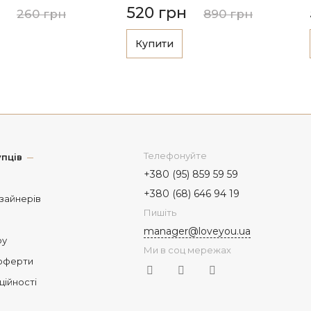
520 грн
260 грн
890 грн
Купити
Телефонуйте
пців
+380 (95) 859 59 59
+380 (68) 646 94 19
изайнерів
Пишіть
manager@loveyou.ua
ру
Ми в соц мережах
 оферти
ційності