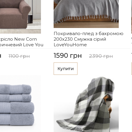
Покривало-плед з бахромою
крісло New Corn
200х230 Смужка сірий
ричневий Love You
LoveYouHome
н
1590 грн
1100 грн
2390 грн
Купити