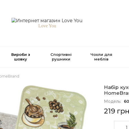
Love You
Вироби з
Спортивні
Чохли для
шовку
рушники
меблів
 HomeBrand
Набір кух
HomeBra
Модель:
60
219 гр