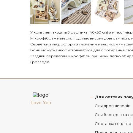
У комплект входять 3 рушника (40х60 см) з м'якої мік
Мікрофібра – матеріал, що має високу довговічність, ун
Серветки з мікрофібри з тисненим малюнком - чашеч
Вони можуть використовуватися для протирання столів
Завдяки перевагам мікрофібри рушники легко вбира
і розводів.
Для оптових поку
Love You
Для дропшиперів
Для блогерів та д
Доставка і оплата
Повернення това