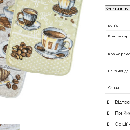
Купити в 1 кл
колір
Країна-вир
Країна реєс
Рекомендац
Склад
Відпра
Прийма
Офіційн