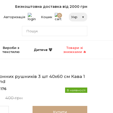
Безкоштовна доставка від 2000 грн
0
Авторизація
Кошик
Укр
Вироби з
Товари зі
Дитяче 🐻
текстилю
знижками 🔥
онних рушників 3 шт 40x60 см Кава 1
nd
176
В наявності
н
400 грн
Купити