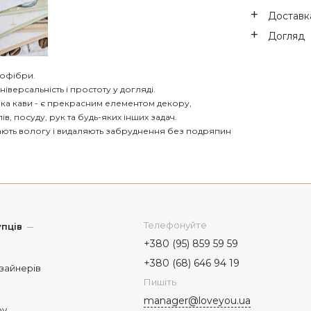
Доставка
Догляд
рофібри.
іверсальність і простоту у догляді.
ка кави - є прекрасним елементом декору,
, посуду, рук та будь-яких інших задач.
ють вологу і видаляють забруднення без подряпин
Телефонуйте
пців
+380 (95) 859 59 59
+380 (68) 646 94 19
изайнерів
Пишіть
manager@loveyou.ua
ру