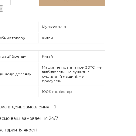
ік
Мультиколір
обник товару
Китай
трації бренду
Китай
Машинне прання при 30°C. Не
відбілювати. Не сушити в
ії щодо догляду
сушильній машині. Не
прасувати.
100% поліестер
вка в день замовлення
ємо ваші замовлення 24/7
а гарантія якості