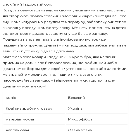
спокійний і здоровий сон.
Ковдра з овечої вовни відома своїми унікальними властивостями,
які створюють збалансований і здоровий мікроклімат для вашого
сну. Вона натурально регулює температуру, забезпечуючи тепло
в холодну погоду і комфорт у спеку. М'якість і приємність на дотик
волокон вовни додають вашому сну ще більше затишку.
Подушка з наповненням із силіконізованих кульок - це
надзвичайно пружна, щільна і м'яка подушка, яка забезпечить вам
затишок і підтримку під час відпочинку.
Матеріал чохла ковдри і подушок - мікрофібра, яка не тільки
приємна на дотик, але й гіпоалергенна, що робить цей набір
ідеальним вибором для людей з чутливою шкірою або алергіями.
Не втрачайте можливості поліпшити якість свого сну,
насолоджуйтеся затишком і відновленням сил щоночі з цим
ідеальним комплектом!
колір
Бежевий
Країна-виробник товару
Україна
матеріал чохла
Микрофібра
наповнювач
Овеча вовна