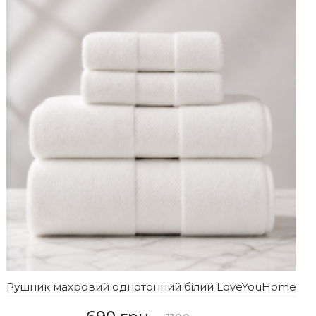
Рушник махровий однотонний білий LoveYouHome