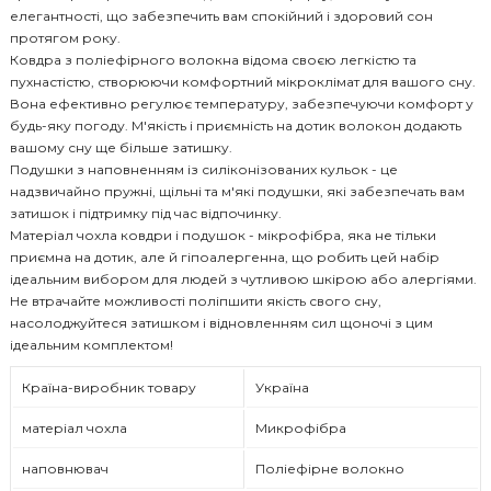
елегантності, що забезпечить вам спокійний і здоровий сон
протягом року.
Ковдра з поліефірного волокна відома своєю легкістю та
пухнастістю, створюючи комфортний мікроклімат для вашого сну.
Вона ефективно регулює температуру, забезпечуючи комфорт у
будь-яку погоду. М'якість і приємність на дотик волокон додають
вашому сну ще більше затишку.
Подушки з наповненням із силіконізованих кульок - це
надзвичайно пружні, щільні та м'які подушки, які забезпечать вам
затишок і підтримку під час відпочинку.
Матеріал чохла ковдри і подушок - мікрофібра, яка не тільки
приємна на дотик, але й гіпоалергенна, що робить цей набір
ідеальним вибором для людей з чутливою шкірою або алергіями.
Не втрачайте можливості поліпшити якість свого сну,
насолоджуйтеся затишком і відновленням сил щоночі з цим
ідеальним комплектом!
Країна-виробник товару
Україна
матеріал чохла
Микрофібра
наповнювач
Поліефірне волокно