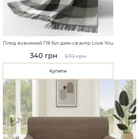
Плед вовняний П8 біл-дим-св.антр Love You
340 грн
570 грн
Купити