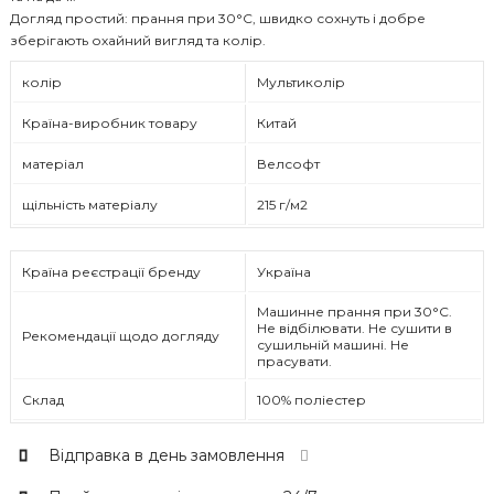
Догляд простий: прання при 30°C, швидко сохнуть і добре
зберігають охайний вигляд та колір.
колір
Мультиколір
Країна-виробник товару
Китай
матеріал
Велсофт
щільність матеріалу
215 г/м2
Країна реєстрації бренду
Україна
Машинне прання при 30°C.
Не відбілювати. Не сушити в
Рекомендації щодо догляду
сушильній машині. Не
прасувати.
Склад
100% поліестер
Відправка в день замовлення