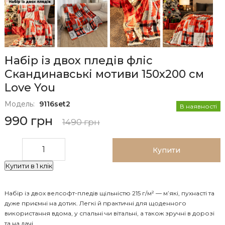
Набір із двох пледів фліс
Скандинавські мотиви 150x200 см
Love You
Модель:
9116set2
В наявності
990 грн
1490 грн
Купити
Купити в 1 клік
Набір із двох велсофт-пледів щільністю 215 г/м² — м’які, пухнасті та
дуже приємні на дотик. Легкі й практичні для щоденного
використання вдома, у спальні чи вітальні, а також зручні в дорозі
та на дачі.