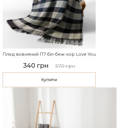
Плед вовняний П7 біл-беж-кор Love You
340 грн
570 грн
Купити