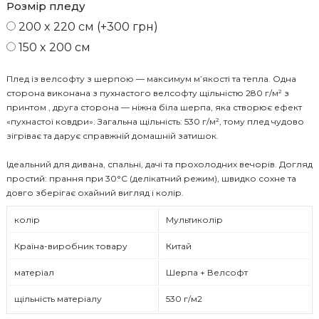
Розмір пледу
200 x 220 см (+300 грн)
150 x 200 см
Плед із велсофту з шерпою — максимум м’якості та тепла. Одна
сторона виконана з пухнастого велсофту щільністю 280 г/м² з
принтом , друга сторона — ніжна біла шерпа, яка створює ефект
«пухнастої ковдри». Загальна щільність: 530 г/м², тому плед чудово
зігріває та дарує справжній домашній затишок.
Ідеальний для дивана, спальні, дачі та прохолодних вечорів. Догляд
простий: прання при 30°C (делікатний режим), швидко сохне та
довго зберігає охайний вигляд і колір.
колір
Мультиколір
Країна-виробник товару
Китай
матеріал
Шерпа + Велсофт
щільність матеріалу
530 г/м2