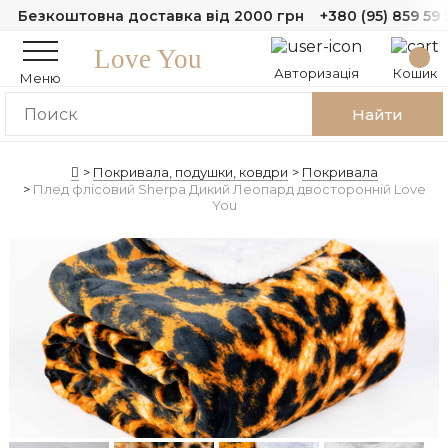
Безкоштовна доставка від 2000 грн
+380 (95) 859 59 
Love You
Авторизація
Кошик
Меню
Найти
Покривала, подушки, ковдри
Покривала
Плед флісовий Sherpa Дикий Леопард двосторонній Love
You