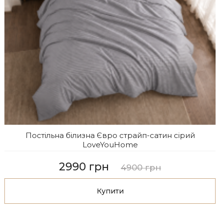
Постільна білизна Євро страйп-сатин сiрий
LoveYouHome
2990 грн
4900 грн
Купити