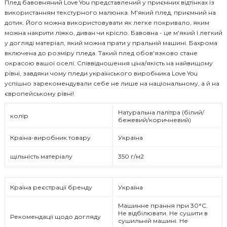
Плед бавовняний Love You представлений у приємних відтінках із
використанням текстурного малюнка. М'який плед, приємний на
дотик. Його можна використовувати як легке покривало, яким
можна накрити ліжко, диван чи крісло. Бавовна - це м'який і легкий
у догляді матеріал, який можна прати у пральній машині. Бахрома
включена до розміру пледа. Такий плед обов'язково стане
окрасою вашої оселі. Співвідношення ціна/якість на найвищому
рівні, завдяки чому пледи українського виробника Love You
успішно зарекомендували себе не лише на національному, а й на
європейському рівні!
Натуральна палітра (білий/
колір
бежевий/коричневий)
Країна-виробник товару
Україна
щільність матеріалу
350 г/м2
Країна реєстрації бренду
Україна
Машинне прання при 30°C.
Не відбілювати. Не сушити в
Рекомендації щодо догляду
сушильній машині. Не