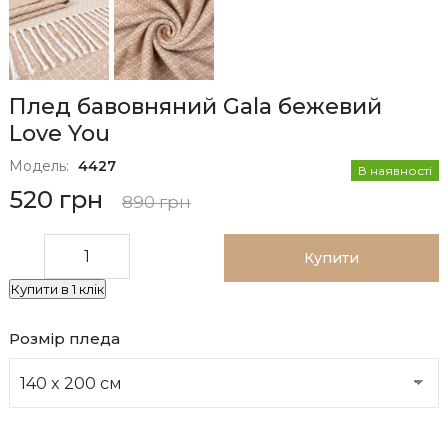
Плед бавовняний Gala бежевий
Love You
Модель:
4427
В наявності
520 грн
890 грн
Купити
Купити в 1 клік
Розмір пледа