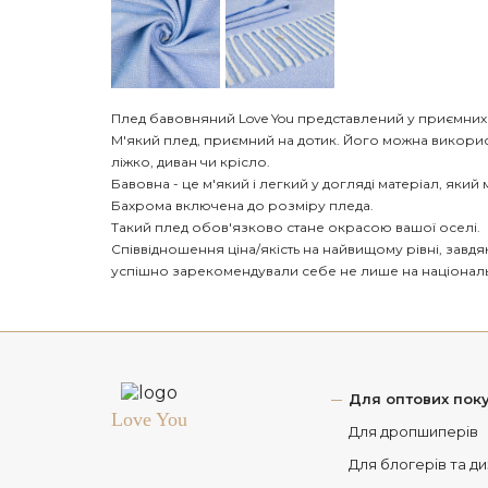
Плед бавовняний Love You представлений у приємних 
М'який плед, приємний на дотик. Його можна викори
ліжко, диван чи крісло.
Бавовна - це м'який і легкий у догляді матеріал, який
Бахрома включена до розміру пледа.
Такий плед обов'язково стане окрасою вашої оселі.
Співвідношення ціна/якість на найвищому рівні, завд
успішно зарекомендували себе не лише на національн
Для оптових поку
Love You
Для дропшиперів
Для блогерів та д