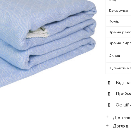
Декоруван
Колір
Країна реєс
Країна-вир
Склад
Щільність м
Відпра
Прийма
Офіційн
Доставка
Догляд