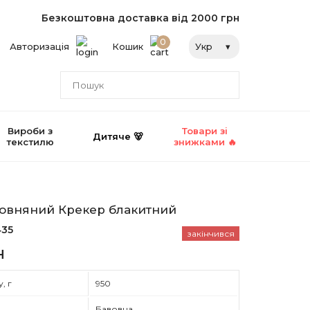
Безкоштовна доставка від 2000 грн
0
Авторизація
Кошик
Укр
Вироби з
Товари зі
Дитяче 🐻
текстилю
знижками 🔥
овняний Крекер блакитний
435
закінчився
н
, г
950
Бавовна