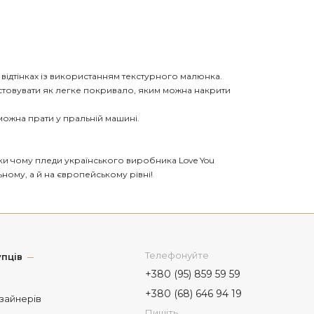
відтінках із використанням текстурного малюнка.
стовувати як легке покривало, яким можна накрити
 можна прати у пральній машині.
яки чому пледи українського виробника Love You
ому, а й на європейському рівні!
Телефонуйте
пців
+380 (95) 859 59 59
+380 (68) 646 94 19
изайнерів
Пишіть