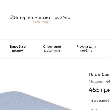
Love You
Вироби з
Спортивні
Чохли для
шовку
рушники
меблів
Плед бав
Модель:
4
455 гр
Вага виробу
Вид