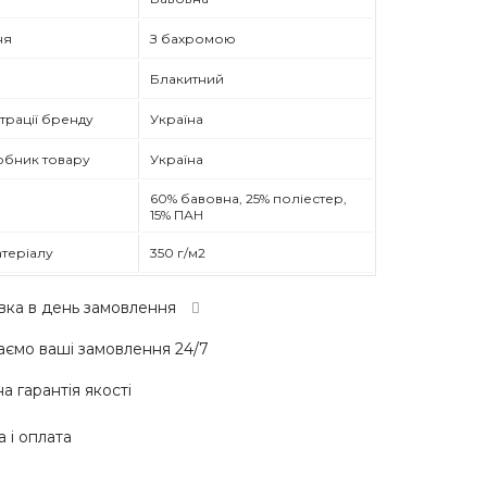
ня
З бахромою
Блакитний
трації бренду
Україна
обник товару
Україна
60% бавовна, 25% поліестер,
15% ПАН
атеріалу
350 г/м2
вка в день замовлення
ємо ваші замовлення 24/7
а гарантія якості
 і оплата