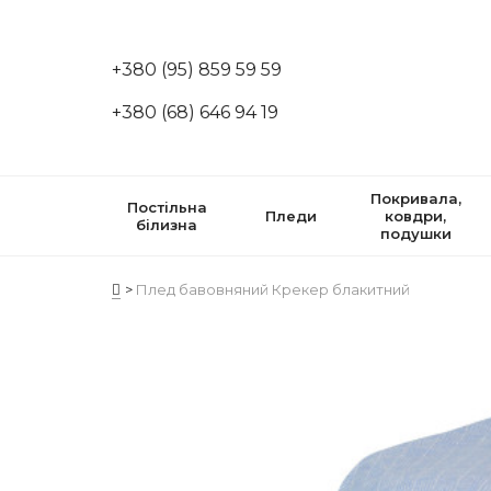
+380 (95) 859 59 59
+380 (68) 646 94 19
Покривала,
Постільна
Пледи
ковдри,
білизна
подушки
Плед бавовняний Крекер блакитний