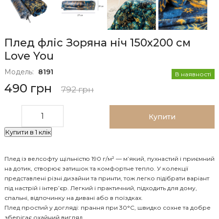
Плед фліс Зоряна ніч 150x200 см
Love You
Модель:
8191
В наявності
490 грн
792 грн
Купити
Купити в 1 клік
Плед із велсофту щільністю 190 г/м² — м’який, пухнастий і приємний
на дотик, створює затишок та комфортне тепло. У колекції
представлені різні дизайни та принти, тож легко підібрати варіант
під настрій і інтер’єр. Легкий і практичний, підходить для дому,
спальні, відпочинку на дивані або в поїздках.
Плед простий у догляді: прання при 30°C, швидко сохне та добре
зберігає охайний вигляд.