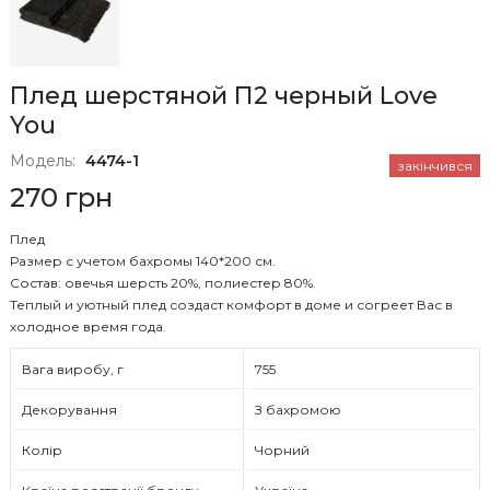
Плед шерстяной П2 черный Love
You
Модель:
4474-1
закінчився
270 грн
Плед
Размер с учетом бахромы 140*200 см.
Состав: овечья шерсть 20%, полиестер 80%.
Теплый и уютный плед создаст комфорт в доме и согреет Вас в
холодное время года.
Вага виробу, г
755
Декорування
З бахромою
Колір
Чорний