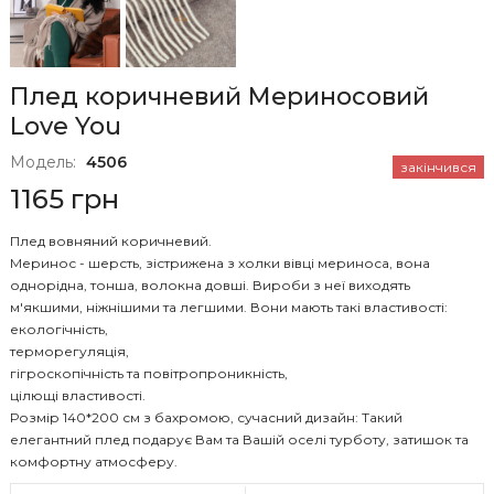
Плед коричневий Мериносовий
Love You
Модель:
4506
закінчився
1165 грн
Плед вовняний коричневий.
Меринос - шерсть, зістрижена з холки вівці мериноса, вона
однорідна, тонша, волокна довші. Вироби з неї виходять
м'якшими, ніжнішими та легшими. Вони мають такі властивості:
екологічність,
терморегуляція,
гігроскопічність та повітропроникність,
цілющі властивості.
Розмір 140*200 см з бахромою, сучасний дизайн: Такий
елегантний плед подарує Вам та Вашій оселі турботу, затишок та
комфортну атмосферу.