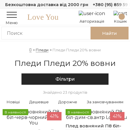
Безкоштовна доставка від 2000 грн
+380 (95) 859 59 
Love You
Авторизація
Кошик
Меню
Найти
Пледи
Пледи Пледи 20% вовни
Пледи Пледи 20% вовни
Фільтри
Знайдено 23 продуктів
Новіші
Дешевше
Дорожче
За замовчуванням
В наявності
В наявності
41%
41%
Плед вовняний П8 біл-