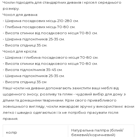
Чохли підходять для стандартних диванів і крісел середнього
розміру.
Чохол для дивана:
- Ширина посадкових місць 210-280 см.
- Глибина посадкових місць 70-80 см.
- Висота спинки від посадкового місця 70-80 см.
- Ширина підлокітників 25-35 см.
- Висота спідниці 35 см.
Чохол для крісла:
- Ширина і глибина посадкового місця 70-80 см.
- Висота спинки від посадкового місця 70-80 см.
- Висота підлокітників 35-45 см.
- Ширина підлокітників 25-35 см.
- Висота спідниці 35 см
Наші чохли на дивани допомагають захистити ваші меблі від
щоденного зносу, розливу та плям - чудовий вибір для дому з
дітьми та домашніми тваринами. Крім свого привабливого
зовнішнього вигляду, чохли жакардові зручні у використанні: вони
легко і швидко одягаються і їх не потрібно прасувати після
прання.
Натуральна палітра (білий/
колір
бежевий/коричневий)