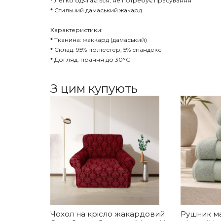
* Легко одягається, не потребує прасування
* Стильний дамаський жакард
Характеристики:
* Тканина: жаккард (дамаський)
* Склад: 95% поліестер, 5% спандекс
* Догляд: прання до 30°C
З цим купують
Чохол на крісло жакардовий
Рушник м