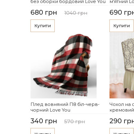
без оборки бордовий Love You
м'ятний 
680 грн
690 гр
1040 грн
Купити
Купити
Плед вовняний П8 біл-черв-
Чохол на 
чорний Love You
кремовий
340 грн
290 гр
570 грн