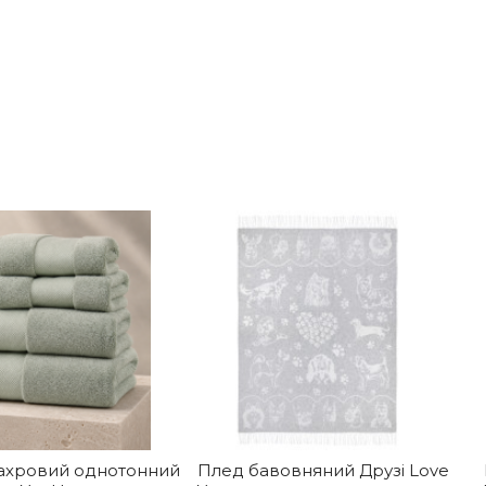
ахровий однотонний
Плед бавовняний Друзі Love