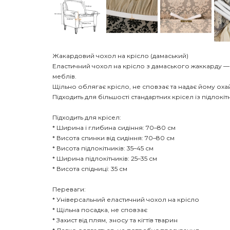
Жакардовий чохол на крісло (дамаський)
Еластичний чохол на крісло з дамаського жаккарду —
меблів.
Щільно облягає крісло, не сповзає та надає йому оха
Підходить для більшості стандартних крісел із підлокі
Підходить для крісел:
* Ширина і глибина сидіння: 70–80 см
* Висота спинки від сидіння: 70–80 см
* Висота підлокітників: 35–45 см
* Ширина підлокітників: 25–35 см
* Висота спідниці: 35 см
Переваги:
* Універсальний еластичний чохол на крісло
* Щільна посадка, не сповзає
* Захист від плям, зносу та кігтів тварин