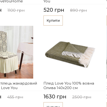
LoveYouHome
You
н
520 грн
1100 грн
890 грн
Купити
стілець жакардовий
Плед Love You 100% вовна
 Love You
Олива 140х200 см
н
1630 грн
455 грн
2500 грн