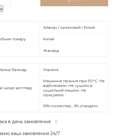
ік
Айворі / кремовий / білий
обник товару
Китай
Жакард
трації бренду
Україна
Машинне прання при 30°C. Не
відбілювати. Не сушити в
ії щодо догляду
сушильній машині. Не
прасувати.
95% поліестер , 5% спандекс
вка в день замовлення
ємо ваші замовлення 24/7