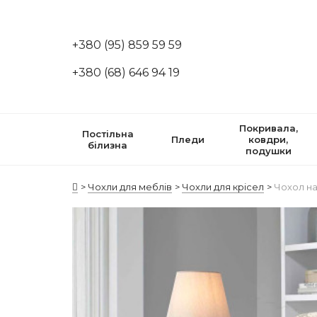
+380 (95) 859 59 59
+380 (68) 646 94 19
Покривала,
Постільна
Пледи
ковдри,
білизна
подушки
Чохли для меблів
Чохли для крісел
Чохол на