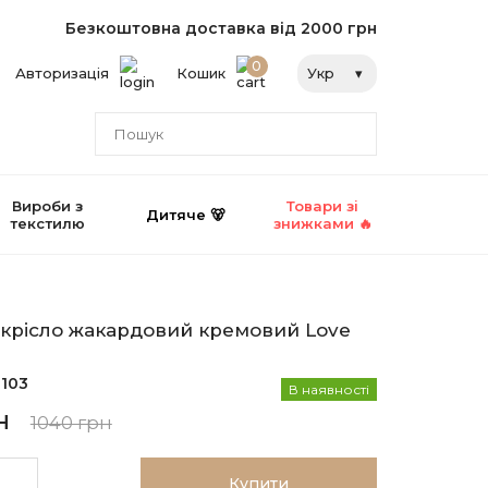
Безкоштовна доставка від 2000 грн
0
Авторизація
Кошик
Укр
Вироби з
Товари зі
Дитяче 🐻
текстилю
знижками 🔥
 крісло жакардовий кремовий Love
103
В наявності
н
1040 грн
Купити