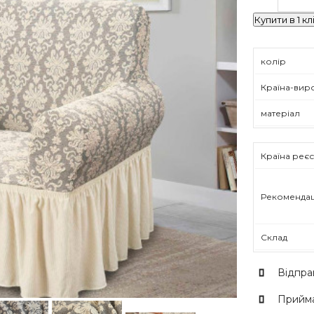
Купити в 1 кл
колір
Країна-вир
матеріал
Країна реєс
Рекомендац
Склад
Відпра
Прийма