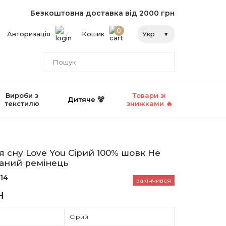
Безкоштовна доставка від 2000 грн
0
Авторизація
Кошик
Укр
Вироби з
Товари зі
Дитяче 🐻
текстилю
знижками 🔥
я сну Love You Сірий 100% шовк Не
аний ремінець
14
закінчився
н
Сірий