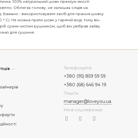
ичка. 100% натуральний шовк преміум якості
 світло. Облягає голову, не залишає слідів на
д: Бажано - використовувати засіб для прання шовку
 С). Не можна прати шовк у гарячій воді, тому він
иріб сухим чистим рушником, щоб він увібрав зайву
рхню для сушіння.
Телефонуйте
пців
+380 (95) 859 59 59
+380 (68) 646 94 19
изайнерів
Пишіть
manager@loveyou.ua
ру
Ми в соц мережах
 оферти
ційності