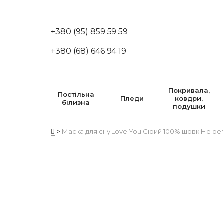
+380 (95) 859 59 59
+380 (68) 646 94 19
Покривала,
Постільна
Пледи
ковдри,
білизна
подушки
Маска для сну Love You Сірий 100% шовк Не ре