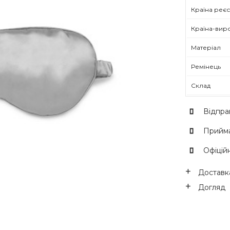
Країна реєс
Країна-вир
Матеріал
Ремінець
Склад
Відпра
Прийма
Офіційн
Доставка
Догляд