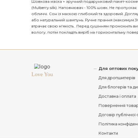
Шовкова маска + зручний подарунковий пакет-космет
(Mulberry silk). Наповнювач - 100% шовк. Не пропускає
обличчі. Сон із маскою глибокий та здоровий. Догля
або натуральний шампунь. Ручне прання (максимум 30 °
втрачає свою м'якість.. Перед сушінням промокніть в
вологу, потім покладіть виріб на горизонтальну пове
Для оптових поку
Love You
Для дропшиперів
Для блогерів та д
Доставка і оплата
Повернення това
Договір публічної
Політика конфіден
Контакти