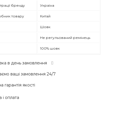
трації бренду
Україна
обник товару
Китай
Шовк
Не регульований ремінець
100% шовк
вка в день замовлення
ємо ваші замовлення 24/7
а гарантія якості
 і оплата