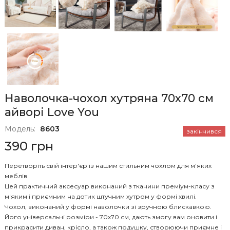
Наволочка-чохол хутряна 70х70 см
айворі Love You
Модель:
8603
закінчився
390 грн
Перетворіть свій інтер'єр із нашим стильним чохлом для м'яких
меблів
Цей практичний аксесуар виконаний з тканини преміум-класу з
м'яким і приємним на дотик штучним хутром у формі хвилі.
Чохол, виконаний у формі наволочки зі зручною блискавкою.
Його універсальні розміри - 70х70 см, дають змогу вам оновити і
прикрасити диван, крісло, а також подушку, створюючи приємне і