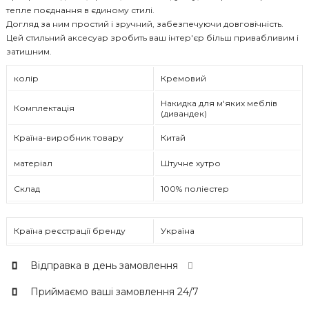
тепле поєднання в єдиному стилі.
Догляд за ним простий і зручний, забезпечуючи довговічність.
Цей стильний аксесуар зробить ваш інтер'єр більш привабливим і
затишним.
колір
Кремовий
Накидка для м'яких меблів
Комплектація
(дивандек)
Країна-виробник товару
Китай
матеріал
Штучне хутро
Склад
100% поліестер
Країна реєстрації бренду
Україна
Відправка в день замовлення
Приймаємо ваші замовлення 24/7