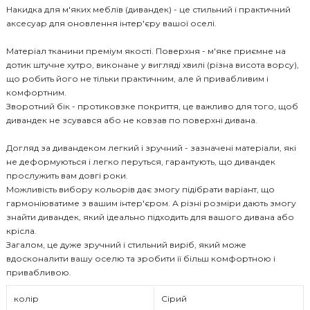
Накидка для м'яких меблів (дивандек) - це стильний і практичний
аксесуар для оновлення інтер'єру вашої оселі.
Матеріал тканини преміум якості. Поверхня - м'яке приємне на
дотик штучне хутро, виконане у вигляді хвилі (різна висота ворсу),
що робить його не тільки практичним, але й привабливим і
комфортним.
Зворотний бік - протиковзке покриття, це важливо для того, щоб
дивандек не зсувався або не ковзав по поверхні дивана.
Догляд за дивандеком легкий і зручний - зазначені матеріали, які
не деформуються і легко перуться, гарантують, що дивандек
прослужить вам довгі роки.
Можливість вибору кольорів дає змогу підібрати варіант, що
гармоніюватиме з вашим інтер'єром. А різні розміри дають змогу
знайти дивандек, який ідеально підходить для вашого дивана або
крісла.
Загалом, це дуже зручний і стильний виріб, який може
вдосконалити вашу оселю та зробити її більш комфортною і
привабливою.
колір
Сірий