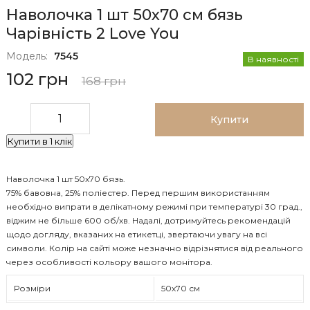
Наволочка 1 шт 50x70 см бязь
Чарівність 2 Love You
Модель:
7545
В наявності
102 грн
168 грн
Купити
Купити в 1 клік
Наволочка 1 шт 50x70 бязь.
75% бавовна, 25% поліестер. Перед першим використанням
необхідно випрати в делікатному режимі при температурі 30 град.,
віджим не більше 600 об/хв. Надалі, дотримуйтесь рекомендацій
щодо догляду, вказаних на етикетці, звертаючи увагу на всі
символи. Колір на сайті може незначно відрізнятися від реального
через особливості кольору вашого монітора.
Розміри
50х70 см