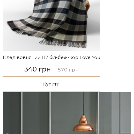
Плед вовняний П7 біл-беж-кор Love You
340 грн
570 грн
Купити