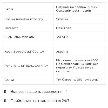
Натуральна палітра (білий/
колір
бежевий/коричневий)
Країна-виробник товару
Україна
матеріал
Бязь голд
щільність матеріалу
120 г/м2
Країна реєстрації бренду
Україна
Машинне прання при 40°C.
Не відбілювати. Сушити без
Рекомендації щодо догляду
перегріву. Прасувати за
потреби.
Склад
75% бавовна, 25% поліестер
Відправка в день замовлення
Приймаємо ваші замовлення 24/7