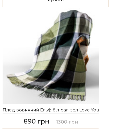
Плед вовняний Ельф біл-сал-зел Love You
890 грн
1300 грн