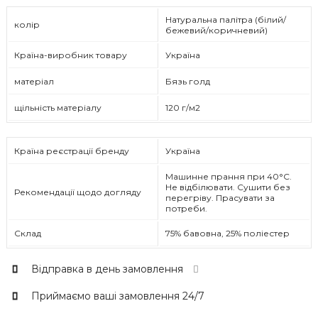
Натуральна палітра (білий/
колір
бежевий/коричневий)
Країна-виробник товару
Україна
матеріал
Бязь голд
щільність матеріалу
120 г/м2
Країна реєстрації бренду
Україна
Машинне прання при 40°C.
Не відбілювати. Сушити без
Рекомендації щодо догляду
перегріву. Прасувати за
потреби.
Склад
75% бавовна, 25% поліестер
Відправка в день замовлення
Приймаємо ваші замовлення 24/7