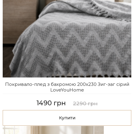
Покривало-плед з бахромою 200х230 Зиг-заг сірий
LoveYouHome
1490 грн
2290 грн
Купити