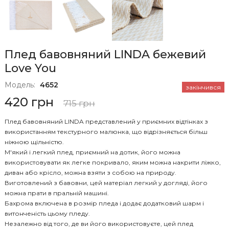
Плед бавовняний LINDA бежевий
Love You
Модель:
4652
закінчився
420 грн
715 грн
Плед бавовняний LINDA представлений у приємних відтінках з
використанням текстурного малюнка, що відрізняється більш
ніжною щільністю.
М'який і легкий плед, приємний на дотик, його можна
використовувати як легке покривало, яким можна накрити ліжко,
диван або крісло, можна взяти з собою на природу.
Виготовлений з бавовни, цей матеріал легкий у догляді, його
можна прати в пральній машині.
Бахрома включена в розмір пледа і додає додатковий шарм і
витонченість цьому пледу.
Незалежно від того, де ви його використовуєте, цей плед