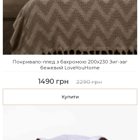
Покривало-плед з бахромою 200х230 Зиг-заг
бежевий LoveYouHome
1490 грн
2290 грн
Купити