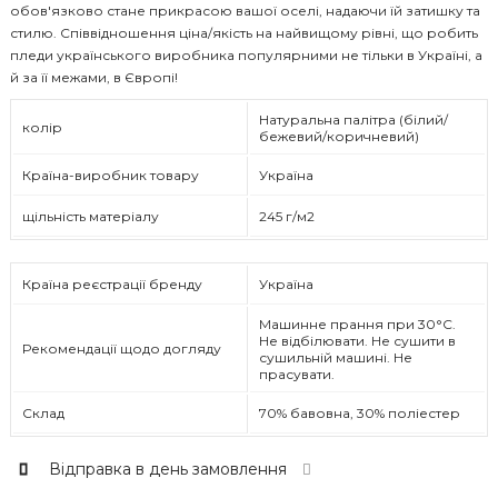
обов'язково стане прикрасою вашої оселі, надаючи їй затишку та
стилю. Співвідношення ціна/якість на найвищому рівні, що робить
пледи українського виробника популярними не тільки в Україні, а
й за її межами, в Європі!
Натуральна палітра (білий/
колір
бежевий/коричневий)
Країна-виробник товару
Україна
щільність матеріалу
245 г/м2
Країна реєстрації бренду
Україна
Машинне прання при 30°C.
Не відбілювати. Не сушити в
Рекомендації щодо догляду
сушильній машині. Не
прасувати.
Склад
70% бавовна, 30% поліестер
Відправка в день замовлення