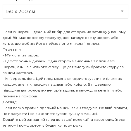
Плед із шерпи - ідеальний вибір для створення затишку у вашому
домі. Він має ворсисту текстуру, що нагадує овечу шерсть або
хутро, що робить його неймовірно м'яким і теплим.
Переваги:
- М'якість і затишок:
- Двосторонній дизайн: Одна сторона виконана з плюшевої
шерпи, а інша з м'якого флісу, що дає змогу вибрати текстуру за
вашим настроєм.
- Універсальність: Цей плед можна використовувати не тільки як
ковдру, але і як накидку на диван або крісло. Він ідеально
підходить для холодних вечорів вдома, а також для кемпінгу або
пікніка на природі.
Догляд:
Плед легко прати в пральній машині за 30 градусів. Не відбілювати,
не прасувати і не використовувати сушку в машині.
Додайте цей затишний плед до вашої колекції та насолоджуйтеся
теплом і комфортом у будь-яку пору року!