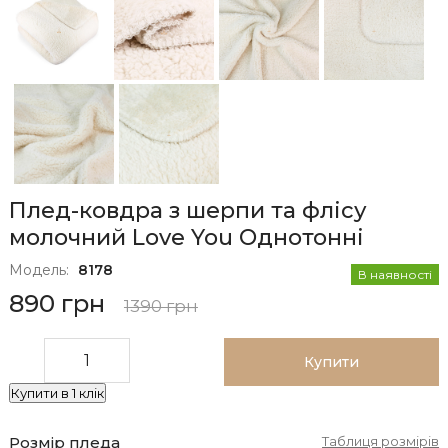
Плед-ковдра з шерпи та флісу
молочний Love You Однотонні
Модель:
8178
В наявності
890 грн
1390 грн
Купити
Купити в 1 клік
Розмір пледа
Таблиця розмірів