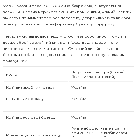
Мериносовий плед 140 × 200 см (з бахромою) з натуральної
вовни: 80% вовна мериноса / 20% нейлон. М’який, ніжний і легкий,
він дарує приємне тепло без перегріву, добре «дихає» та вбирає
вологу, залишаючись комфортним у будь-яку пору року.
Нейлон у складі додає пледу міцності й зносостійкості, тому він
довше зберігає охайний вигляд і підходить для щоденного
використання вдома чи в дорозі. Сучасний дизайн і акуратна
бахрома роблять плед стильним акцентом інтер’єру та вдалим
подарунком.
Натуральна палітра (білий/
колір
бежевий/коричневий)
Країна-виробник товару
Україна
щільність матеріалу
275 г/м2
Країна реєстрації бренду
Україна
Ручне або делікатне прання
при 20–30°C. Не відбілювати.
Рекомендації щодо догляду