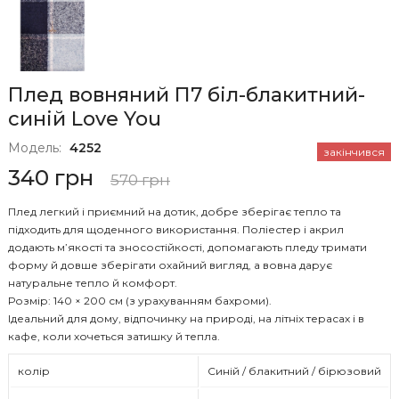
Плед вовняний П7 біл-блакитний-
синій Love You
Модель:
4252
закінчився
340 грн
570 грн
Плед легкий і приємний на дотик, добре зберігає тепло та
підходить для щоденного використання. Поліестер і акрил
додають м’якості та зносостійкості, допомагають пледу тримати
форму й довше зберігати охайний вигляд, а вовна дарує
натуральне тепло й комфорт.
Розмір: 140 × 200 см (з урахуванням бахроми).
Ідеальний для дому, відпочинку на природі, на літніх терасах і в
кафе, коли хочеться затишку й тепла.
колір
Синій / блакитний / бірюзовий