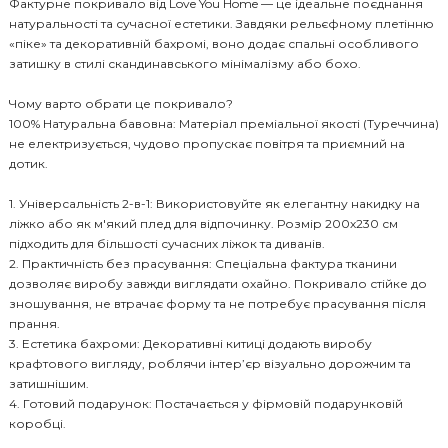
Фактурне покривало від Love You Home — це ідеальне поєднання
натуральності та сучасної естетики. Завдяки рельєфному плетінню
«піке» та декоративній бахромі, воно додає спальні особливого
затишку в стилі скандинавського мінімалізму або бохо.
Чому варто обрати це покривало?
100% Натуральна бавовна: Матеріал преміальної якості (Туреччина)
не електризується, чудово пропускає повітря та приємний на
дотик.
1. Універсальність 2-в-1: Використовуйте як елегантну накидку на
ліжко або як м'який плед для відпочинку. Розмір 200х230 см
підходить для більшості сучасних ліжок та диванів.
2. Практичність без прасування: Спеціальна фактура тканини
дозволяє виробу завжди виглядати охайно. Покривало стійке до
зношування, не втрачає форму та не потребує прасування після
прання.
3. Естетика бахроми: Декоративні китиці додають виробу
крафтового вигляду, роблячи інтер’єр візуально дорожчим та
затишнішим.
4. Готовий подарунок: Постачається у фірмовій подарунковій
коробці.