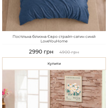
Постільна білизна Євро страйп-сатин синiй
LoveYouHome
2990 грн
4900 грн
Купити