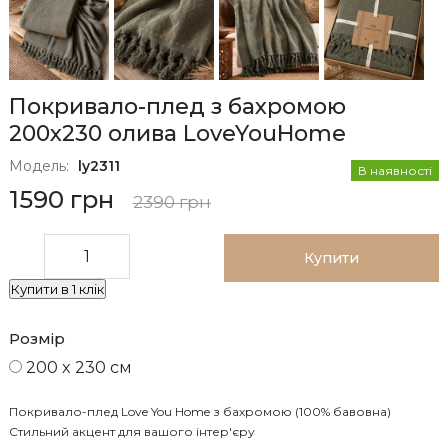
Покривало-плед з бахромою
200х230 олива LoveYouHome
Модель:
ly2311
В наявності
1590 грн
2390 грн
Купити
Купити в 1 клік
Розмір
200 x 230 см
Покривало-плед Love You Home з бахромою (100% бавовна)
Стильний акцент для вашого інтер'єру