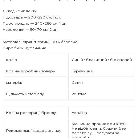
Склад комплекту:
Підковдра — 200×220 см, 1 шт.
Простирадло — 240×260 см, 1 шт.
Наволочки — 50×70 см, 2 шт.
Матеріал: страйп-сатин, 100% бавовна.
Виробник: Туреччина.
колір
Синій / блакитний / бірюзовий
Країна-виробник товару
Туреччина
матеріал
Сатин
щільність матеріалу
215 г/м2
Країна реєстрації бренду
Україна
Машинне прання при 40°C.
Не відбілювати. Сушити без
Рекомендації щодо догляду
перегріву. Прасувати за
потреби.