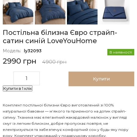
Постільна білизна Євро страйп-
сатин синiй LoveYouHome
Модель:
ly32093
В наявності
2990 грн
4900 грн
Купити
Купити в 1 клік
Комплект постільної білизни Євро виготовлений зі 100%
натуральної бавовни — м’якого та приємного на дотик страйп-
сатину. Тканина має елегантний жакардовий малюнок у вигляді
смуг із легким блиском, добре пропускає повітря, не
електризується та забезпечує комфортний сон у будь-яку пору
року. Комплект упакований у подарункову коробку.