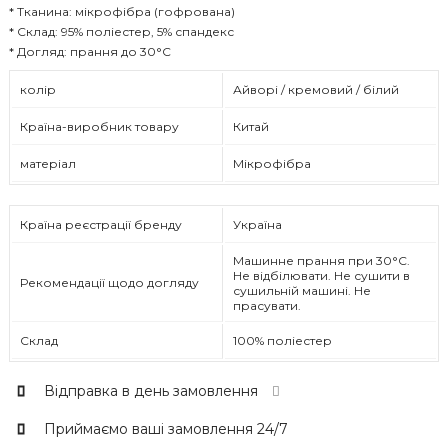
* Тканина: мікрофібра (гофрована)
* Склад: 95% поліестер, 5% спандекс
* Догляд: прання до 30°C
колір
Айворі / кремовий / білий
Країна-виробник товару
Китай
матеріал
Мікрофібра
Країна реєстрації бренду
Україна
Машинне прання при 30°C.
Не відбілювати. Не сушити в
Рекомендації щодо догляду
сушильній машині. Не
прасувати.
Склад
100% поліестер
Відправка в день замовлення
Приймаємо ваші замовлення 24/7