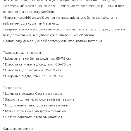
Еластичний чохол на крісло — стильне та практичне рішення для
оновлення і захисту меблів.
М’яка мікрофібра добре тягнеться, щільно облягає крісло та
забезпечує акуратний вигляд.
Завдяки крою з виточками чохол точно повторює форму спинки
та підлокітників, не утворює складок і не сповзає.
Додаткову фіксацію забезпечують спеціальні вставки.
Підходить для крісел:
* Ширина і глибина сидіння: 65–75 см
* Висота спинки від сидіння: 60–75 см
* Висота підлокітників: 25–30 см
* Ширина підлокітників: 10–20 см
Переваги:
* Щільна посадка без перекосів
* Захист від плям, зносу та кігтів тварин
* Гофрована текстура (антизатяжки)
* М’яка, приємна на дотик тканина
* Легко одягається та знімається
Характеристики: