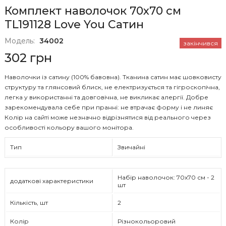
Комплект наволочок 70х70 см
TL191128 Love You Сатин
Модель:
34002
закінчився
302 грн
Наволочки із сатину (100% бавовна). Тканина сатин має шовковисту
структуру та глянсовий блиск, не електризується та гігроскопічна,
легка у використанні та довговічна, не викликає алергії. Добре
зарекомендувала себе при пранні: не втрачає форму і не линяє
Колір на сайті може незначно відрізнятися від реального через
особливості кольору вашого монітора.
Тип
Звичайні
Набір наволочок: 70х70 см - 2
додаткові характеристики
шт
Кількість, шт
2
Колір
Різнокольоровий