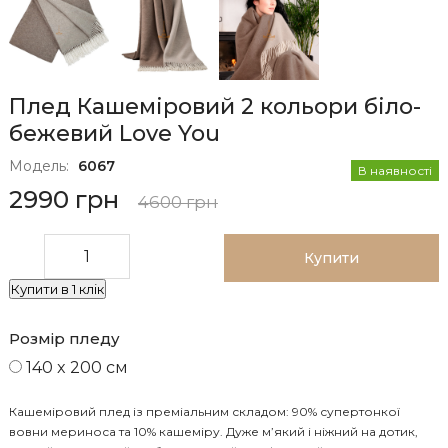
Плед Кашеміровий 2 кольори біло-
бежевий Love You
Модель:
6067
В наявності
2990 грн
4600 грн
Купити
Купити в 1 клік
Розмір пледу
140 x 200 см
Кашеміровий плед із преміальним складом: 90% супертонкої
вовни мериноса та 10% кашеміру. Дуже м’який і ніжний на дотик,