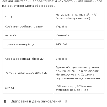
легкий, але теплий, добре “дихає” й комфортний для щоденного
використання вдома або в дорозі.
Натуральна палітра (білий/
колір
бежевий/коричневий)
Країна-виробник товару
Україна
матеріал
Кашемір
щільність матеріалу
245 г/м2
Країна реєстрації бренду
Україна
Ручне або делікатне прання
при 20–30°C. Не відбілювати.
Рекомендації щодо догляду
Не викручувати. Сушити в
горизонтальному положенні.
10% кашемір , 90% вовна
Склад
супертонка меринос
Відправка в день замовлення