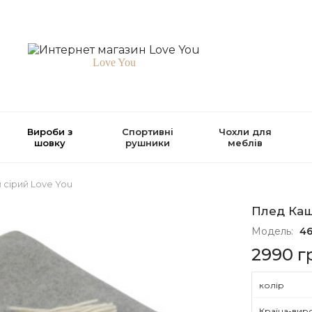
Love You
Вироби з
Спортивні
Чохли для
шовку
рушники
меблів
сірий Love You
Плед Каш
Модель:
4
2990 г
колір
Країна-вир