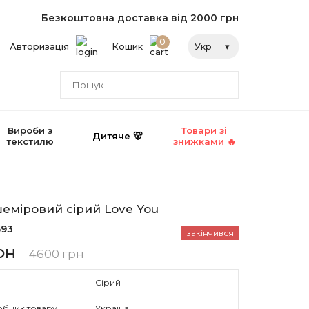
Безкоштовна доставка від 2000 грн
0
Авторизація
Кошик
Укр
Вироби з
Товари зі
Дитяче 🐻
текстилю
знижками 🔥
еміровий сірий Love You
693
закінчився
рн
4600 грн
Сірий
обник товару
Україна