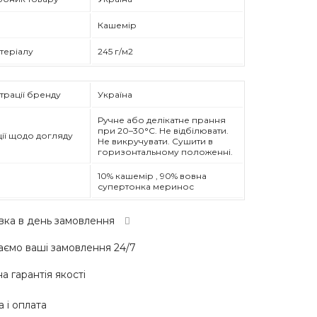
Кашемір
атеріалу
245 г/м2
трації бренду
Україна
Ручне або делікатне прання
при 20–30°C. Не відбілювати.
ії щодо догляду
Не викручувати. Сушити в
горизонтальному положенні.
10% кашемір , 90% вовна
супертонка меринос
вка в день замовлення
ємо ваші замовлення 24/7
а гарантія якості
 і оплата