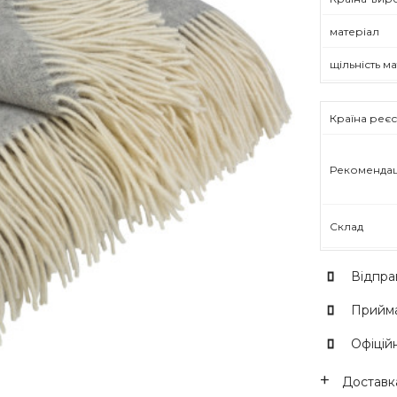
матеріал
щільність м
Країна реєс
Рекомендац
Склад
Відпра
Прийма
Офіційн
Доставка