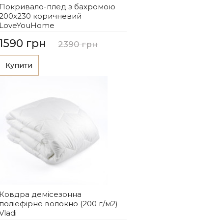
Покривало-плед з бахромою
200х230 коричневий
LoveYouHome
1590 грн
2390 грн
Купити
Ковдра демісезонна
поліефірне волокно (200 г/м2)
Vladi