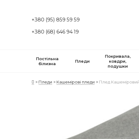
+380 (95) 859 59 59
+380 (68) 646 94 19
Покривала,
Постільна
Пледи
ковдри,
білизна
подушки
Пледи
Кашемірові пледи
Плед Кашеміровий 