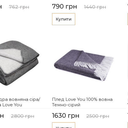
н
790 грн
762 грн
1440 грн
Купити
ра вовняна сіра/
Плед Love You 100% вовна
а Love You
Темно-сірий
рн
1630 грн
2800 грн
2500 грн