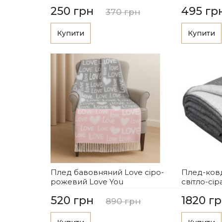
250 грн
495 гр
370 грн
Купити
Купити
Плед бавовняний Love сіро-
Плед-ковд
рожевий Love You
світло-сір
520 грн
1820 г
890 грн