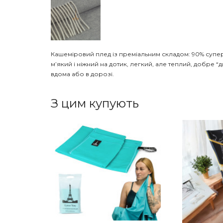
Кашеміровий плед із преміальним складом: 90% супе
м’який і ніжний на дотик, легкий, але теплий, добр
вдома або в дорозі.
З цим купують