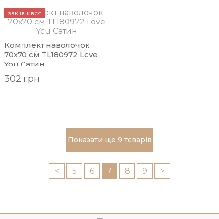
закінчився
Комплект наволочок
70х70 см TL180972 Love
You Сатин
302 грн
Показати ще 9 товарів
<
5
6
7
8
9
>